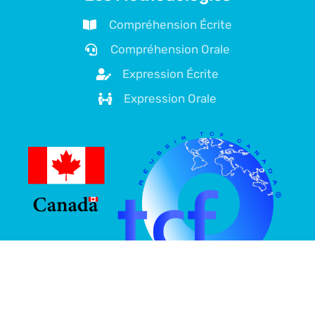
Compréhension Écrite
Compréhension Orale
Expression Écrite
Expression Orale
À propos de nous