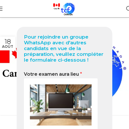
Pour rejoindre un groupe
18
WhatsApp avec d'autres
AOÛT
candidats en vue de la
préparation, veuillez compléter
le formulaire ci-dessous !
Votre examen aura lieu
*
EXPRESSION ÉCRITE
,
TÂCHE 3
La tâche 3 sujet 3 Août 2022
0