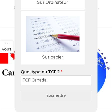
said1
Sur Ordinateur
Sujet 3 : Les fastes Food sont négatifs à la santé,
causent plusieurs maladies
LIRE LA SUITE
11
AOÛT
Sur papier
Quel type du TCF ?
*
Soumettre
EXPRESSION ÉCRITE
,
TÂCHE 3