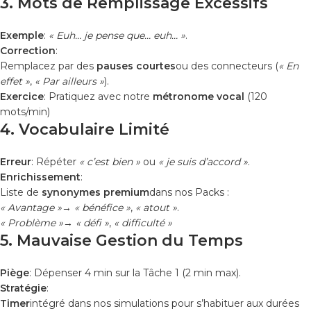
3. Mots de Remplissage Excessifs
Exemple
:
« Euh… je pense que… euh… »
.
Correction
:
Remplacez par des
pauses courtes
ou des connecteurs (
« En
effet »
,
« Par ailleurs »
).
Exercice
: Pratiquez avec notre
métronome vocal
(120
mots/min)
4. Vocabulaire Limité
Erreur
: Répéter
« c’est bien »
ou
« je suis d’accord »
.
Enrichissement
:
Liste de
synonymes premium
dans nos Packs :
« Avantage »
→
« bénéfice »
,
« atout »
.
« Problème »
→
« défi »
,
« difficulté »
5. Mauvaise Gestion du Temps
Piège
: Dépenser 4 min sur la Tâche 1 (2 min max).
Stratégie
:
Timer
intégré dans nos simulations pour s’habituer aux durées