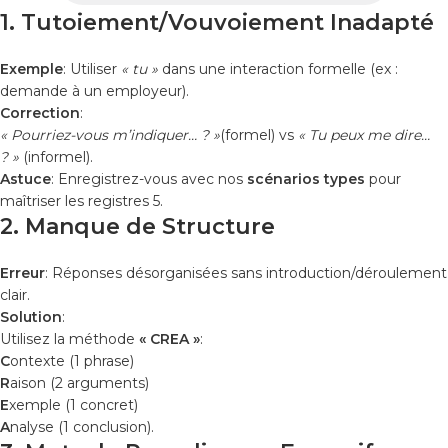
1. Tutoiement/Vouvoiement Inadapté
Exemple
: Utiliser
« tu »
dans une interaction formelle (ex :
demande à un employeur).
Correction
:
« Pourriez-vous m’indiquer… ? »
(formel) vs
« Tu peux me dire…
? »
(informel).
Astuce
: Enregistrez-vous avec nos
scénarios types
pour
maîtriser les registres 5.
2. Manque de Structure
Erreur
: Réponses désorganisées sans introduction/déroulement
clair.
Solution
:
Utilisez la méthode
« CREA »
:
C
ontexte (1 phrase)
R
aison (2 arguments)
E
xemple (1 concret)
A
nalyse (1 conclusion).