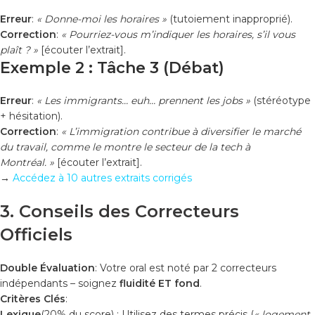
Erreur
:
« Donne-moi les horaires »
(tutoiement inapproprié).
Correction
:
« Pourriez-vous m’indiquer les horaires, s’il vous
plaît ? »
[écouter l’extrait].
Exemple 2 : Tâche 3 (Débat)
Erreur
:
« Les immigrants… euh… prennent les jobs »
(stéréotype
+ hésitation).
Correction
:
« L’immigration contribue à diversifier le marché
du travail, comme le montre le secteur de la tech à
Montréal. »
[écouter l’extrait].
→
Accédez à 10 autres extraits corrigés
3. Conseils des Correcteurs
Officiels
Double Évaluation
: Votre oral est noté par 2 correcteurs
indépendants – soignez
fluidité ET fond
.
Critères Clés
:
Lexique
(20% du score) : Utilisez des termes précis (
« logement