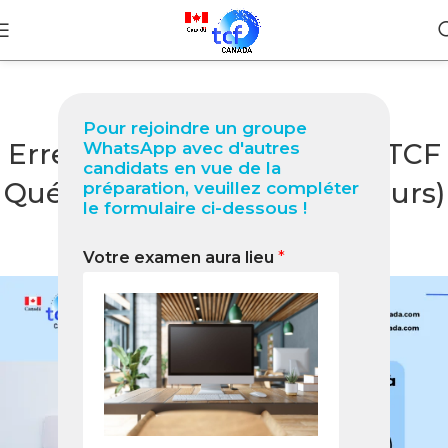
BLOG
Pour rejoindre un groupe
Erreurs à Éviter à l’Oral du TCF
WhatsApp avec d'autres
candidats en vue de la
Québec (Selon les Correcteurs)
préparation, veuillez compléter
le formulaire ci-dessous !
– Guide 2025
Votre examen aura lieu
*
2
Nabil
On août 10, 2025