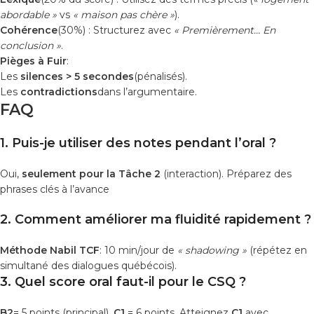
abordable »
vs
« maison pas chère »
).
Cohérence
(30%) : Structurez avec
« Premièrement… En
conclusion »
.
Pièges à Fuir
:
Les
silences > 5 secondes
(pénalisés).
Les
contradictions
dans l’argumentaire.
FAQ
1. Puis-je utiliser des notes pendant l’oral ?
Oui,
seulement pour la Tâche 2
(interaction). Préparez des
phrases clés à l’avance
2. Comment améliorer ma fluidité rapidement ?
Méthode Nabil TCF
: 10 min/jour de
« shadowing »
(répétez en
simultané des dialogues québécois).
3. Quel score oral faut-il pour le CSQ ?
B2
= 5 points (principal),
C1
= 6 points. Atteignez
C1
avec