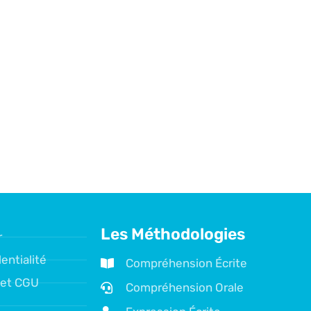
Les Méthodologies
r
entialité
Compréhension Écrite
 et CGU
Compréhension Orale