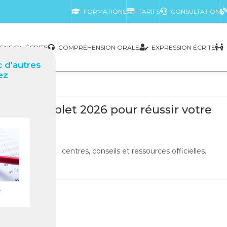
FORMATIONS
TARIFS
CONSULTATION
NSION ÉCRITE
COMPRÉHENSION ORALE
EXPRESSION ÉCRITE
 d'autres
ez
LOG
uide complet 2026 pour réussir votre
est
0
Nabil
burne en 2025 : centres, conseils et ressources officielles.
LA SUITE
r