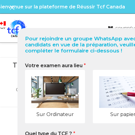
ienvenue sur la plateforme de Réussir Tcf Canada
COMPRÉHE
Pour rejoindre un groupe WhatsApp avec
candidats en vue de la préparation, veuill
compléter le formulaire ci-dessous !
B
TCF Canada à Shelburne (Canada) G
Votre examen aura lieu
*
t
posté par
Guide complet pour passer et réussir le TCF Canada à Shel
LIRE 
Sur Ordinateur
Sur papie
Quel type du TCF ?
*