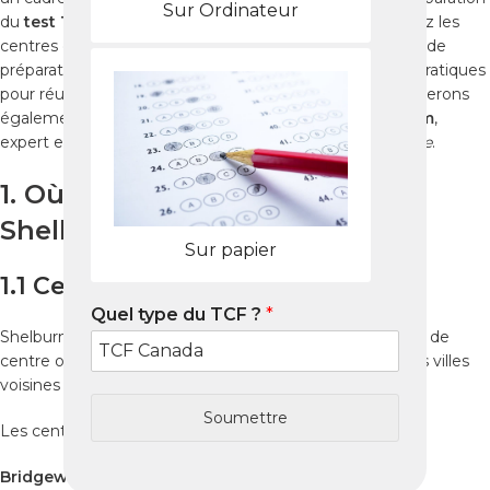
Sur Ordinateur
du
test TCF Canada
. Dans ce guide complet, découvrez les
centres disponibles, les modalités du test, les stratégies de
préparation, les ressources essentielles et des conseils pratiques
pour réussir votre
tcf canada exam
. Nous vous présenterons
également les outils en ligne de
reussir-tcfcanada.com
,
expert en
préparation TCF Canada
et
tcf canada en ligne
.
1. Où passer le TCF Canada à
Shelburne ?
Sur papier
1.1 Centres TCF Canada officiels
Quel type du TCF ?
*
Shelburne est une petite ville côtière et ne possède pas de
centre officiel. Les candidats peuvent se rendre dans les villes
voisines pour passer leur
test TCF Canada
.
Soumettre
Les centres proches incluent :
Bridgewater
(à environ 1h30)