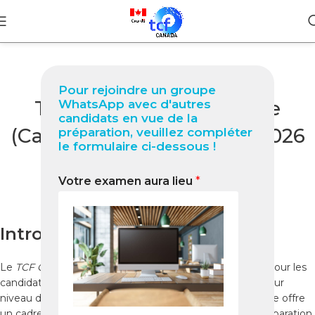
BLOG
Pour rejoindre un groupe
TCF Canada à Shelburne
WhatsApp avec d'autres
candidats en vue de la
(Canada) Guide complet 2026
préparation, veuillez compléter
le formulaire ci-dessous !
pour réussir votre test
Votre examen aura lieu
*
0
Nabil
On janvier 1, 2026
Introduction
Le
TCF Canada à Shelburne
est une étape importante pour les
candidats souhaitant immigrer au Canada ou valoriser leur
niveau de français. Située en Nouvelle-Écosse, Shelburne offre
un cadre tranquille, propice à la concentration et à la préparation