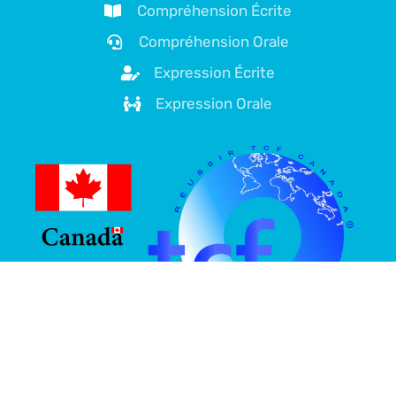
Compréhension Écrite
Compréhension Orale
Expression Écrite
Expression Orale
À propos de nous