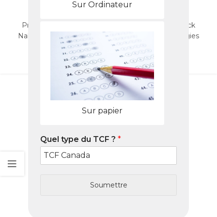
pour réussir votre test
Sur Ordinateur
0
Nabil
Préparez le TCF Canada à Mississauga avec le Pack
Nabil. Centres agréés, méthode efficace et stratégies
2026.
LIRE LA SUITE
Sur papier
Quel type du TCF ?
*
Soumettre