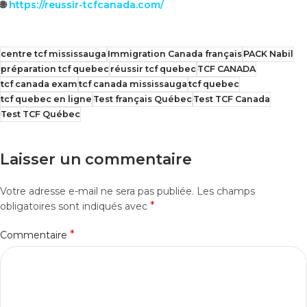
🌐
https://reussir-tcfcanada.com/
centre tcf mississauga
Immigration Canada français
PACK Nabil
préparation tcf quebec
réussir tcf quebec
TCF CANADA
tcf canada exam
tcf canada mississauga
tcf quebec
tcf quebec en ligne
Test français Québec
Test TCF Canada
Test TCF Québec
Laisser un commentaire
Votre adresse e-mail ne sera pas publiée.
Les champs
*
obligatoires sont indiqués avec
*
Commentaire