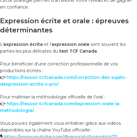
Cette stratégie permet d’améliorer votre niveau et de gagner
en confiance.
Expression écrite et orale : épreuves
déterminantes
L’
expression écrite
et l’
expression orale
sont souvent les
parties les plus délicates du
test TCF Canada
.
Pour bénéficier d’une correction professionnelle de vos
productions écrites :
👉
https://reussir-tcfcanada.com/correction-des-sujets-
dexpression-ecrite-v-pro/
Pour maîtriser la méthodologie officielle de l’oral :
👉
https://reussir-tcfcanada.com/expression-orale-la-
methodologie/
Vous pouvez également vous entraîner grâce aux vidéos
disponibles sur la chaîne YouTube officielle :
🎙️
https://www.youtube.com/@reussirtcfcanada1473