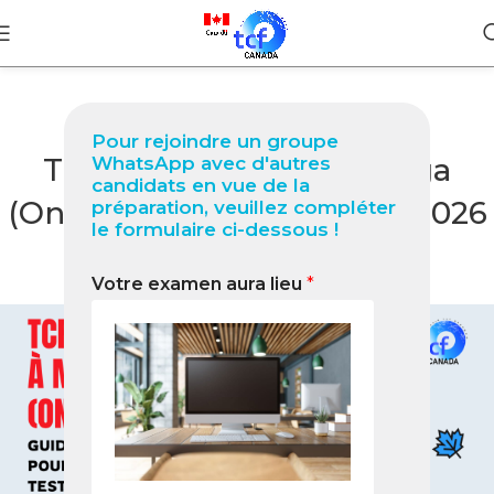
BLOG
Pour rejoindre un groupe
TCF Canada à Mississauga
WhatsApp avec d'autres
candidats en vue de la
(Ontario) : Guide complet 2026
préparation, veuillez compléter
le formulaire ci-dessous !
pour réussir votre test
Votre examen aura lieu
*
0
Nabil
On avril 25, 2026