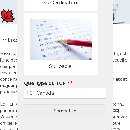
Sur Ordinateur
Introduction
Mississauga, située au cœur de la région du Grand Toronto, est
l’une des villes les plus multiculturelles du Canada. Elle accueille
Sur papier
chaque année des milliers d’étudiants internationaux, de
travailleurs qualifiés et de nouveaux immigrants. Dans ce
contexte dynamique, la maîtrise du français constitue un
atout
Quel type du TCF ?
*
majeur
pour l’immigration et certaines opportunités
professionnelles.
Le
TCF Canada
est le
test français Canada officiel
reconnu
par
Immigration, Réfugiés et Citoyenneté Canada (IRCC)
.
Soumettre
Passer le
TCF Canada à Mississauga
vous permet de prouver
officiellement votre niveau de français et de renforcer votre
dossier d’immigration, d’études ou de travail. Ce guide 2026