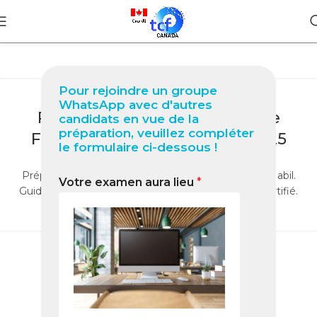
BLOG
Pour rejoindre un groupe
🇧🇷 TCF Canada à São Paulo :
WhatsApp avec d'autres
Préparez votre Test Officiel de
candidats en vue de la
préparation, veuillez compléter
Français pour Immigrer en 2025
le formulaire ci-dessous !
0
Nabil
Préparez le TCF Canada à São Paulo avec le Pack Nabil.
Votre examen aura lieu
*
Guide 2025, conseils, liens utiles et entraînement certifié.
LIRE LA SUITE