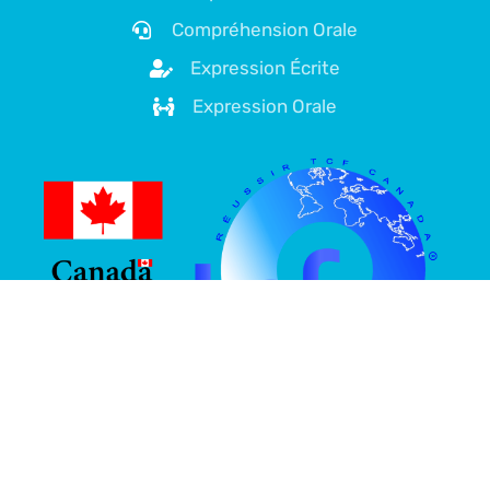
Compréhension Orale
Expression Écrite
Expression Orale
À propos de nous
Plateforme spécialisée dans la préparation au TCF