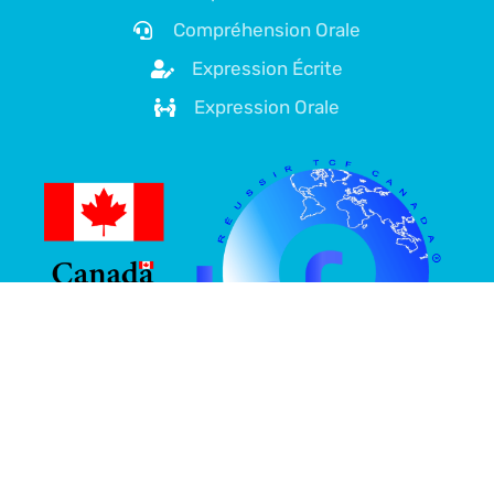
Compréhension Orale
Expression Écrite
Expression Orale
À propos de nous
Plateforme spécialisée dans la préparation au TCF