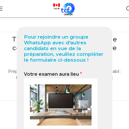
BLOG
Pour rejoindre un groupe
TCF Québec à Fort Worth Guide
WhatsApp avec d'autres
complet 2026 pour réussir votre
candidats en vue de la
préparation, veuillez compléter
test
le formulaire ci-dessous !
0
Nabil
Préparez le TCF Québec à Fort Worth avec Packs Nabil :
Votre examen aura lieu
*
tests identiques, méthodologie et entraînement
complet pour réussir en 2025.
LIRE LA SUITE