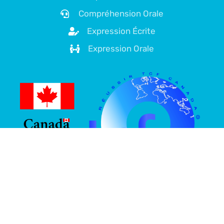
Compréhension Orale
Expression Écrite
Expression Orale
À propos de nous
Plateforme spécialisée dans la préparation au TCF