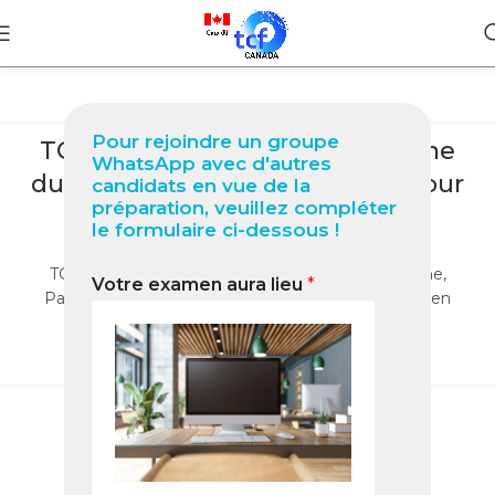
BLOG
Pour rejoindre un groupe
TCF Canada à Skopje (Macédoine
WhatsApp avec d'autres
du Nord) Guide complet 2025 pour
candidats en vue de la
préparation, veuillez compléter
réussir votre test
le formulaire ci-dessous !
0
Nabil
TCF Canada à Skopje : centres, préparation en ligne,
Votre examen aura lieu
*
Packs Nabil et conseils pour réussir votre examen en
2025.
LIRE LA SUITE