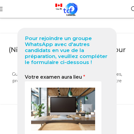
BLOG
Pour rejoindre un groupe
TCF Canada à Port Harcourt
WhatsApp avec d'autres
(Nigéria) Guide complet 2026 pour
candidats en vue de la
préparation, veuillez compléter
réussir votre test
le formulaire ci-dessous !
0
Nabil
Guide 2026 du TCF Canada à Port Harcourt : centres,
Votre examen aura lieu
*
préparation, ressources et conseils pour réussir votre
test.
LIRE LA SUITE