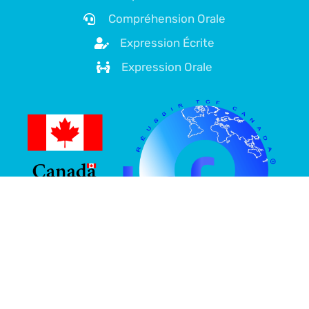
Compréhension Orale
Expression Écrite
Expression Orale
À propos de nous
Plateforme spécialisée dans la préparation au TCF