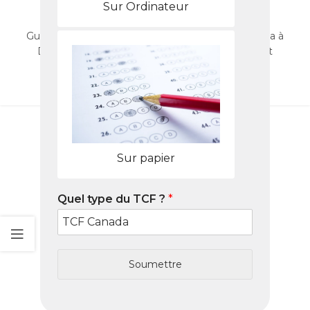
votre test
Sur Ordinateur
0
Nabil
Guide complet pour passer et réussir le TCF Canada à
Dresde : centres proches, préparation en ligne et
conseils 2026.
LIRE LA SUITE
Sur papier
Quel type du TCF ?
*
Soumettre