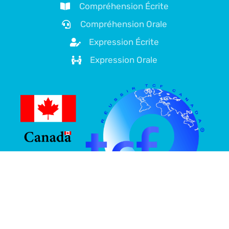
Compréhension Écrite
Compréhension Orale
Expression Écrite
Expression Orale
À propos de nous