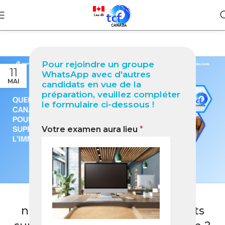
Pour rejoindre un groupe
11
WhatsApp avec d'autres
MAI
candidats en vue de la
préparation, veuillez compléter
le formulaire ci-dessous !
Votre examen aura lieu
*
BLOG
Quel niveau TCF Canada est
nécessaire pour avoir des points