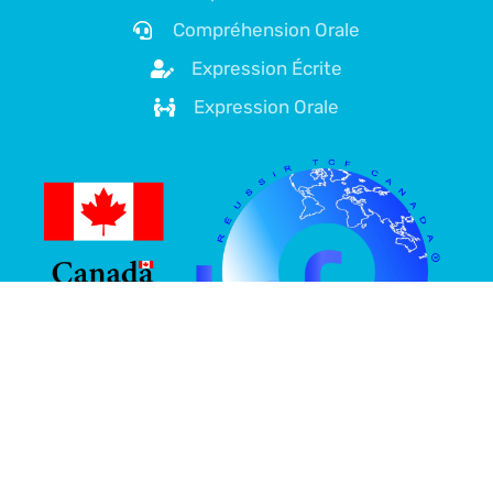
Compréhension Orale
Expression Écrite
Expression Orale
À propos de nous
Plateforme spécialisée dans la préparation au TCF