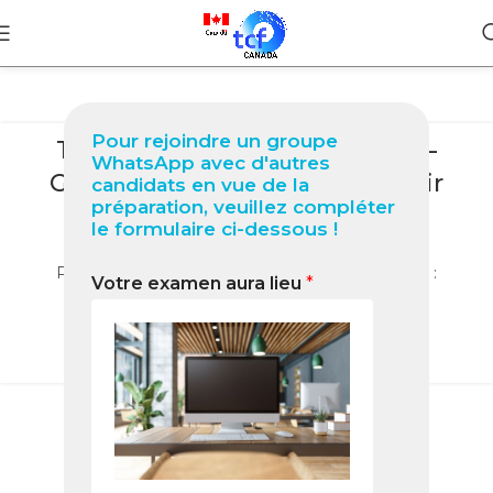
BLOG
Pour rejoindre un groupe
TCF Canada à Abuja (Nigéria) –
WhatsApp avec d'autres
Guide Ultime 2025 pour Réussir
candidats en vue de la
préparation, veuillez compléter
votre Test de Français
le formulaire ci-dessous !
0
Nabil
Passez le TCF Canada à Abuja avec le Pack Nabil :
Votre examen aura lieu
*
centres agréés, préparation complète et
accompagnement expert.
LIRE LA SUITE