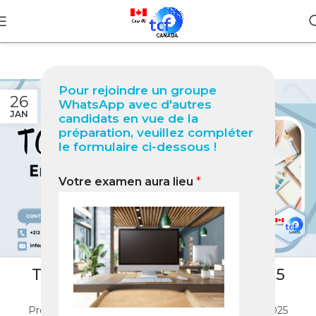
Pour rejoindre un groupe
26
WhatsApp avec d'autres
JAN
candidats en vue de la
préparation, veuillez compléter
le formulaire ci-dessous !
Votre examen aura lieu
*
BLOG
TCF Canada Entraînement 2025
20
Nabil
Préparez-vous efficacement au TCF Canada en 2025