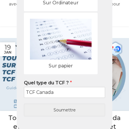
Sur Ordinateur
avec les Packs Nabil. Optimisez vos compétences pour
immigration ou études au Canada.
LIRE LA SUITE
19
JAN
Sur papier
Quel type du TCF ?
*
Soumettre
BLOG
Tout savoir sur le TCF, TCF Canada
et TCF Québec : Guide complet