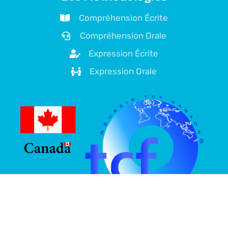
Compréhension Écrite
Compréhension Orale
Expression Écrite
Expression Orale
À propos de nous