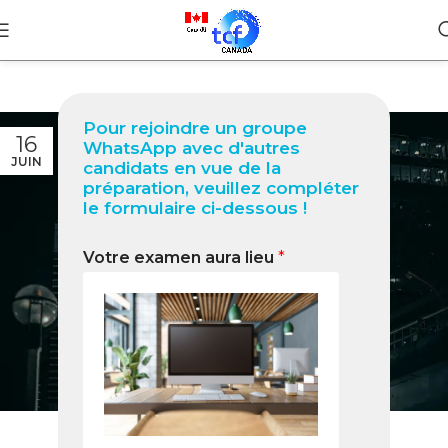
Pour rejoindre un groupe
16
WhatsApp avec d'autres
JUIN
candidats en vue de la
préparation, veuillez compléter
le formulaire ci-dessous !
Votre examen aura lieu
*
BLOG
Réunir sa famille au Canada :