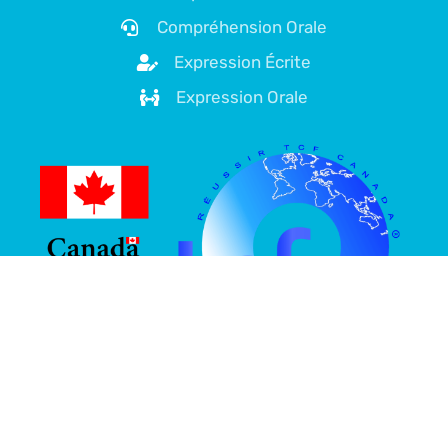
Compréhension Orale
Expression Écrite
Expression Orale
À propos de nous
Plateforme spécialisée dans la préparation au TCF