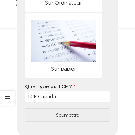
Sur Ordinateur
économisez grâce à un code promo TCF exclusif.
Inscrivez-vous dès maintenant !
LIRE LA SUITE
Sur papier
Quel type du TCF ?
*
Soumettre