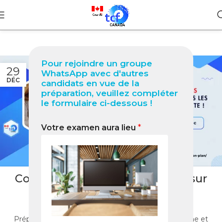
Pour rejoindre un groupe
29
WhatsApp avec d'autres
DÉC
candidats en vue de la
préparation, veuillez compléter
le formulaire ci-dessous !
Votre examen aura lieu
*
BLOG
Code promo TCF : économisez sur
votre formation
2
Nabil
Préparez le TCF Canada avec nos formations en ligne et