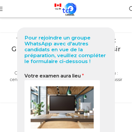
BLOG
Pour rejoindre un groupe
TCF Canada à Tartu (Estonie) :
WhatsApp avec d'autres
Guide complet 2025 pour réussir
candidats en vue de la
préparation, veuillez compléter
votre test
le formulaire ci-dessous !
0
Nabil
Guide complet pour réussir le TCF Canada à Tartu :
Votre examen aura lieu
*
centres, préparation, méthodes et conseils pour réussir
votre test.
LIRE LA SUITE