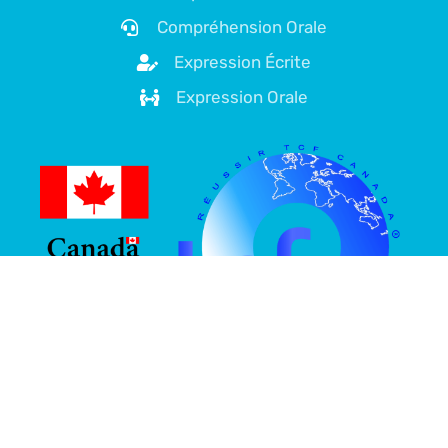
Compréhension Orale
Expression Écrite
Expression Orale
À propos de nous
Plateforme spécialisée dans la préparation au TCF