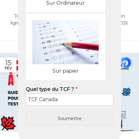
test
Sur Ordinateur
0
Nabil
TCF Canada à Tours : guide complet, préparation en
ligne, Pack Nabil et stratégies pour réussir le test 2026.
LIRE LA SUITE
15
FÉV
Sur papier
Quel type du TCF ?
*
Soumettre
BLOG
TCF Canada à Toulon Guide