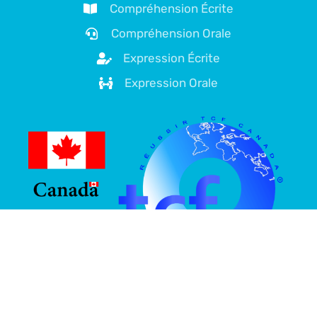
Compréhension Écrite
Compréhension Orale
Expression Écrite
Expression Orale
À propos de nous