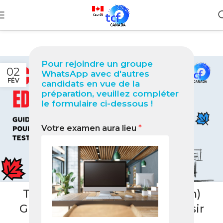
Pour rejoindre un groupe
02
WhatsApp avec d'autres
FÉV
candidats en vue de la
préparation, veuillez compléter
le formulaire ci-dessous !
Votre examen aura lieu
*
BLOG
TCF Canada à Edéa (Cameroun)
Guide complet 2026 pour réussir