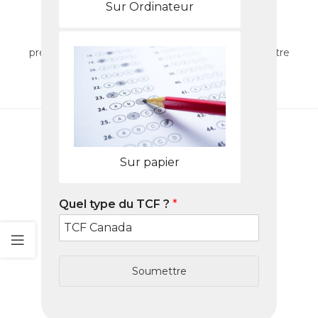
votre test
Sur Ordinateur
0
Nabil
Réussissez le TCF Canada à Edéa : guide 2026,
préparation, centres et packs Nabil pour réussir votre
test.
LIRE LA SUITE
Sur papier
Quel type du TCF ?
*
Soumettre