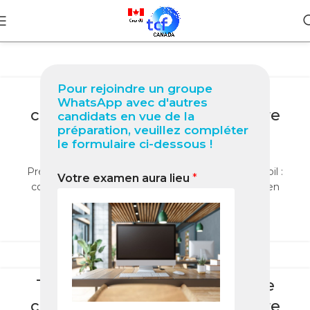
BLOG
Pour rejoindre un groupe
TCF Canada à Douala Guide
WhatsApp avec d'autres
complet 2025 pour réussir votre
candidats en vue de la
préparation, veuillez compléter
test
le formulaire ci-dessous !
0
Nabil
Préparez le TCF Canada à Douala avec le Pack Nabil :
Votre examen aura lieu
*
cours, tests et stratégies pour réussir votre examen
officiel 2025.
LIRE LA SUITE
BLOG
TCF Canada à Yaoundé : Guide
complet 2025 pour réussir votre