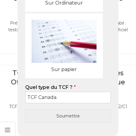
Sur Ordinateur
test
0
Nabil
Préparez le TCF Canada à Yaoundé avec le Pack Nabil :
tests, cours et astuces pour réussir votre examen officiel
2025.
LIRE LA SUITE
BLOG
Sur papier
TCF Canada à Yaoundé : Centres
Officiels, Préparation Stratégique
Quel type du TCF ?
*
et Packs Nabil (2025)
0
Nabil
TCF Canada à Yaoundé : centres agréés, stratégie B2/C1
rapide, Packs Nabil pour candidats camerounais.
Soumettre
Réussissez en 2025 !
LIRE LA SUITE