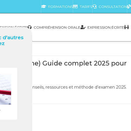
FORMATIONS
TARIFS
CONSULTATION
NSION ÉCRITE
COMPRÉHENSION ORALE
EXPRESSION ÉCRITE
 d'autres
ez
LOG
ntrafricaine) Guide complet 2025 pour
votre test
0
Nabil
, préparation, conseils, ressources et méthode d’examen 2025.
LA SUITE
r