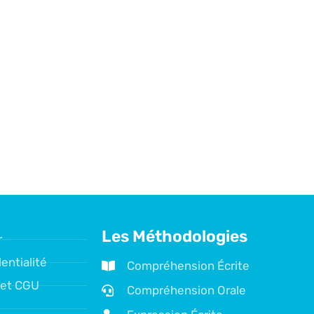
Les Méthodologies
r
entialité
Compréhension Écrite
 et CGU
Compréhension Orale