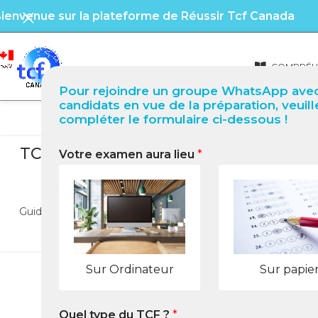
ienvenue sur la plateforme de Réussir Tcf Canada
COMPRÉHE
Pour rejoindre un groupe WhatsApp avec
candidats en vue de la préparation, veuill
compléter le formulaire ci-dessous !
B
TCF Canada à Bangui (République ce
Votre examen aura lieu
*
réussir 
posté par
Guide complet pour réussir le TCF Canada à Bangui : centres
LIRE 
Sur Ordinateur
Sur papie
Quel type du TCF ?
*