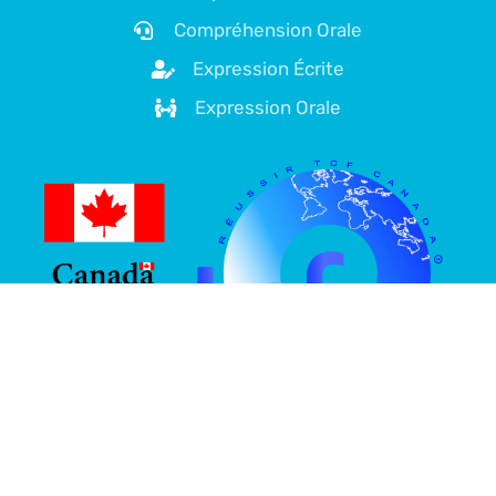
Compréhension Orale
Expression Écrite
Expression Orale
À propos de nous
Plateforme spécialisée dans la préparation au TCF