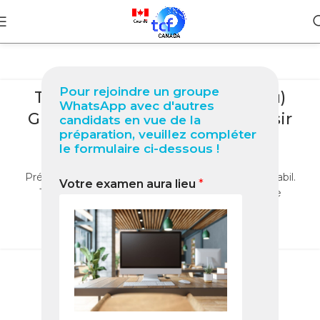
BLOG
Pour rejoindre un groupe
TCF Canada à Arequipa (Pérou)
WhatsApp avec d'autres
Guide complet 2025 pour réussir
candidats en vue de la
préparation, veuillez compléter
votre test
le formulaire ci-dessous !
0
Nabil
Préparez le TCF Canada à Arequipa avec le Pack Nabil.
Votre examen aura lieu
*
Tests, stratégies et corrections pour réussir votre
examen 2025.
LIRE LA SUITE