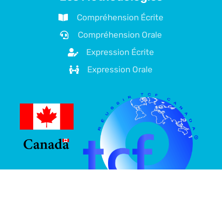
Compréhension Écrite
Compréhension Orale
Expression Écrite
Expression Orale
À propos de nous