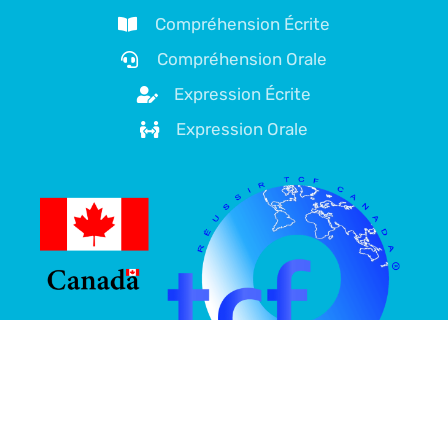
Compréhension Écrite
Compréhension Orale
Expression Écrite
Expression Orale
À propos de nous