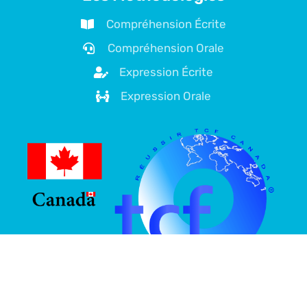
Compréhension Écrite
Compréhension Orale
Expression Écrite
Expression Orale
À propos de nous