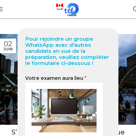
Pour rejoindre un groupe
02
WhatsApp avec d'autres
JUIN
candidats en vue de la
préparation, veuillez compléter
le formulaire ci-dessous !
Votre examen aura lieu
*
BLOG
,
UNCATEGORIZED
S’installer au Canada en tant que