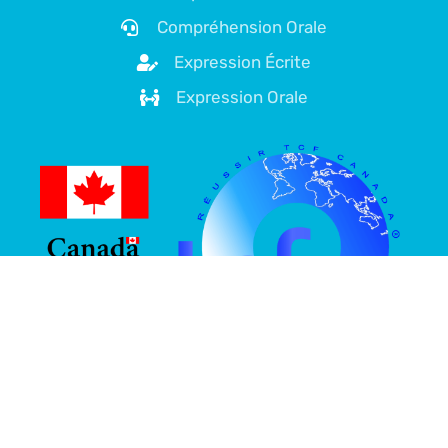
Compréhension Orale
Expression Écrite
Expression Orale
À propos de nous
Plateforme spécialisée dans la préparation au TCF