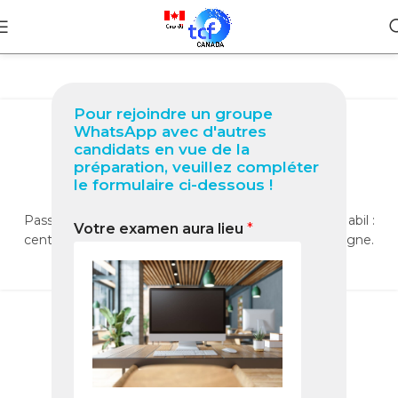
BLOG
Pour rejoindre un groupe
TCF Canada à Addis-Abeba
WhatsApp avec d'autres
(Éthiopie) – Guide 2025 pour
candidats en vue de la
préparation, veuillez compléter
réussir votre test
le formulaire ci-dessous !
0
Nabil
Passez le TCF Canada à Addis-Abeba avec le Pack Nabil :
Votre examen aura lieu
*
centres agréés, tests blancs et coaching expert en ligne.
LIRE LA SUITE