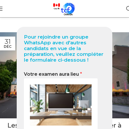
Pour rejoindre un groupe
31
WhatsApp avec d'autres
DÉC
candidats en vue de la
préparation, veuillez compléter
le formulaire ci-dessous !
Votre examen aura lieu
*
BLOG
Les clés du succès pour s’adapter à