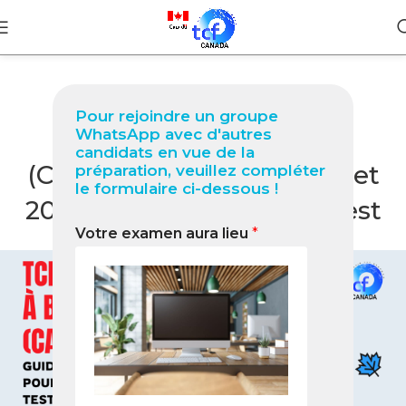
BLOG
Pour rejoindre un groupe
TCF Canada à Berkeley
WhatsApp avec d'autres
candidats en vue de la
(Californie) : Guide complet
préparation, veuillez compléter
le formulaire ci-dessous !
2026 pour réussir votre test
Votre examen aura lieu
*
0
Nabil
On juillet 5, 2026