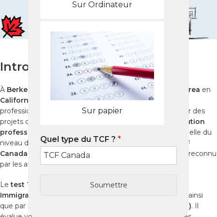
Sur Ordinateur
Introduction
À
Berkeley
, ville universitaire emblématique de la
Bay Area
en
Californie
, de nombreux étudiants, chercheurs et
Sur papier
professionnels francophones envisagent le
Canada
pour des
projets d’
immigration
, d’
études supérieures
ou d’
évolution
professionnelle
. Dans ce contexte, la certification officielle du
Quel type du TCF ?
*
niveau de français est une étape incontournable. Le
TCF
Canada
est aujourd’hui le
test français Canada
le plus reconnu
par les autorités canadiennes.
Le
test TCF Canada
est officiellement accepté par
Soumettre
Immigration, Réfugiés et Citoyenneté Canada (IRCC)
ainsi
que par le
Ministère de l’Immigration du Québec (MIFI)
. Il
évalue vos compétences linguistiques selon des normes