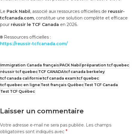
Le
Pack Nabil
, associé aux ressources officielles de
reussir-
tcfcanada.com
, constitue une solution complète et efficace
pour
réussir le TCF Canada
en 2026.
🌐 Ressources officielles :
https://reussir-tcfcanada.com/
Immigration Canada français
PACK Nabil
préparation tcf quebec
réussir tcf quebec
TCF CANADA
tcf canada berkeley
tcf canada californie
tcf canada exam
tcf quebec
tcf quebec en ligne
Test français Québec
Test TCF Canada
Test TCF Québec
Laisser un commentaire
Votre adresse e-mail ne sera pas publiée.
Les champs
*
obligatoires sont indiqués avec