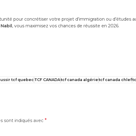
unité pour concrétiser votre projet d’immigration ou d’études a
 Nabil
, vous maximisez vos chances de réussite en 2026.
ussir tcf quebec
TCF CANADA
tcf canada algérie
tcf canada chlef
t
*
es sont indiqués avec