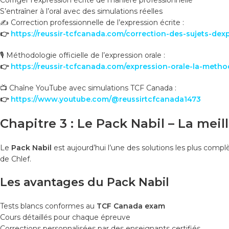
S’entraîner à l’oral avec des simulations réelles
✍️ Correction professionnelle de l’expression écrite :
👉
https://reussir-tcfcanada.com/correction-des-sujets-dexp
🎙️ Méthodologie officielle de l’expression orale :
👉
https://reussir-tcfcanada.com/expression-orale-la-metho
📺 Chaîne YouTube avec simulations TCF Canada :
👉
https://www.youtube.com/@reussirtcfcanada1473
Chapitre 3 : Le Pack Nabil – La mei
Le
Pack Nabil
est aujourd’hui l’une des solutions les plus compl
de Chlef.
Les avantages du Pack Nabil
Tests blancs conformes au
TCF Canada exam
Cours détaillés pour chaque épreuve
Corrections personnalisées par des enseignants certifiés