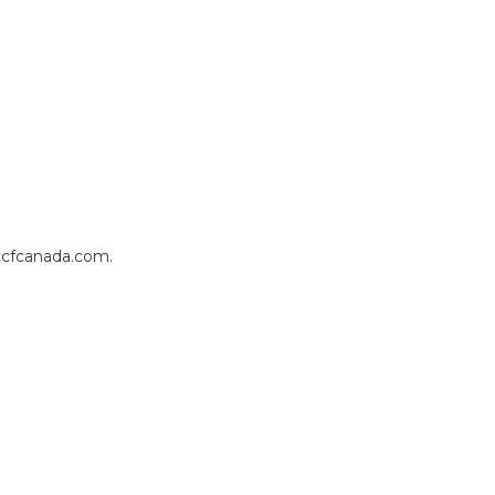
r-tcfcanada.com.