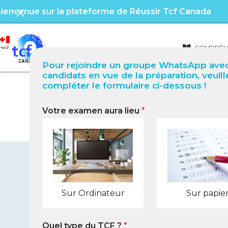
ienvenue sur la plateforme de Réussir Tcf Canada
COMPRÉHE
Pour rejoindre un groupe WhatsApp avec
candidats en vue de la préparation, veuill
compléter le formulaire ci-dessous !
Votre examen aura lieu
*
TCF Canada à Chlef (Algér
Sur Ordinateur
Sur papie
Quel type du TCF ?
*