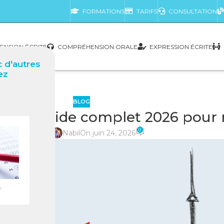
FORMATIONS
TARIFS
CONSULTATION
NSION ÉCRITE
COMPRÉHENSION ORALE
EXPRESSION ÉCRITE
 d'autres
ez
BLOG
ie) : Guide complet 2026 pour r
0
posté par
Nabil
On juin 24, 2026
r