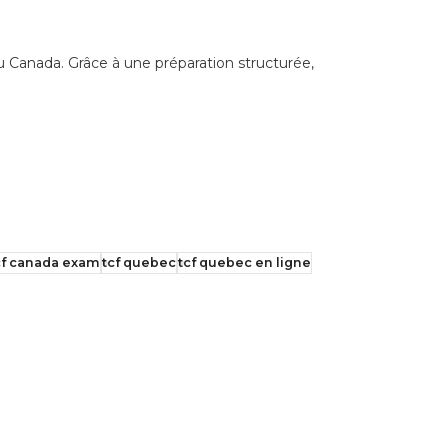
u Canada. Grâce à une préparation structurée,
cf canada exam
tcf quebec
tcf quebec en ligne