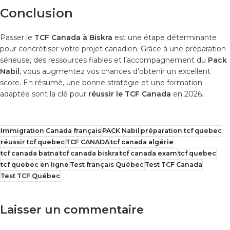
Conclusion
Passer le
TCF Canada à Biskra
est une étape déterminante
pour concrétiser votre projet canadien. Grâce à une préparation
sérieuse, des ressources fiables et l’accompagnement du
Pack
Nabil
, vous augmentez vos chances d’obtenir un excellent
score. En résumé, une bonne stratégie et une formation
adaptée sont la clé pour
réussir le TCF Canada
en 2026.
Immigration Canada français
PACK Nabil
préparation tcf quebec
réussir tcf quebec
TCF CANADA
tcf canada algérie
tcf canada batna
tcf canada biskra
tcf canada exam
tcf quebec
tcf quebec en ligne
Test français Québec
Test TCF Canada
Test TCF Québec
Laisser un commentaire