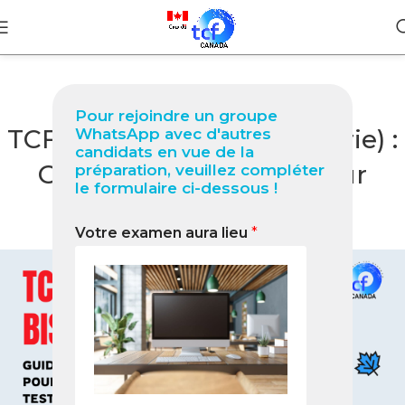
BLOG
Pour rejoindre un groupe
TCF Canada à Biskra (Algérie) :
WhatsApp avec d'autres
candidats en vue de la
Guide complet 2026 pour
préparation, veuillez compléter
le formulaire ci-dessous !
réussir votre test
Votre examen aura lieu
*
0
Nabil
On juin 23, 2026