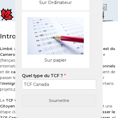
Sur Ordinateur
Introduction
Limbé
, ville côtière dynamique de la
Région du Sud-Ouest du
Cameroun
, est connue pour son environnement bilingue
Sur papier
(français / anglais), ses universités et son ouverture
internationale. De plus en plus d’
étudiants
, de
professionnels
et de
candidats à l’immigration
basés à Limbé choisissent de
Quel type du TCF ?
*
passer le
TCF Canada
, test officiel de français exigé pour
l’
immigration canadienne
, les
études au Canada
et certains
projets professionnels.
Le
TCF Canada
, reconnu par
Immigration, Réfugiés et
Soumettre
Citoyenneté Canada (IRCC)
et par le
MIFI (Québec)
, est une
étape clé. Ce
guide complet 2026
vous explique
où passer le
TCF Canada depuis Limbé
,
comment bien vous préparer
, et