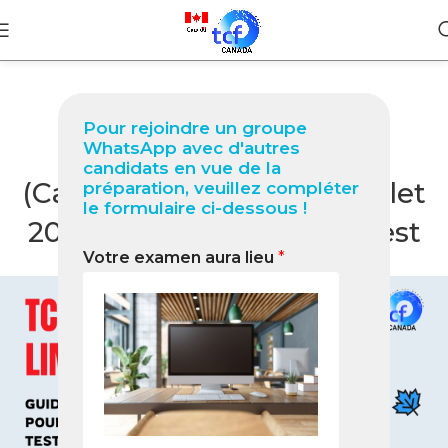
BLOG
Pour rejoindre un groupe
TCF Canada à Limbé
WhatsApp avec d'autres
candidats en vue de la
(Cameroun) : Guide complet
préparation, veuillez compléter
le formulaire ci-dessous !
2026 pour réussir votre test
Votre examen aura lieu
*
0
Nabil
On mai 25, 2026