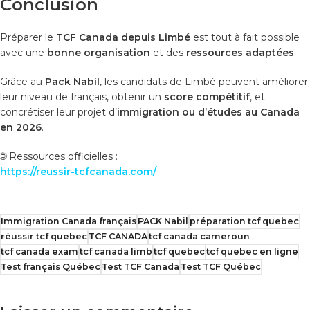
Conclusion
Préparer le
TCF Canada depuis Limbé
est tout à fait possible
avec une
bonne organisation
et des
ressources adaptées
.
Grâce au
Pack Nabil
, les candidats de Limbé peuvent améliorer
leur niveau de français, obtenir un
score compétitif
, et
concrétiser leur projet d’
immigration ou d’études au Canada
en 2026
.
🌐 Ressources officielles :
https://reussir-tcfcanada.com/
Immigration Canada français
PACK Nabil
préparation tcf quebec
réussir tcf quebec
TCF CANADA
tcf canada cameroun
tcf canada exam
tcf canada limb
tcf quebec
tcf quebec en ligne
Test français Québec
Test TCF Canada
Test TCF Québec