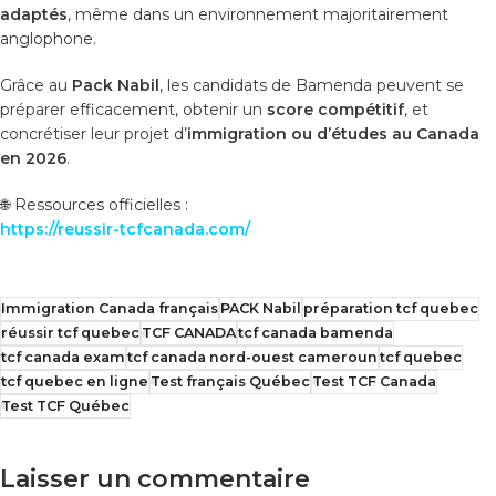
adaptés
, même dans un environnement majoritairement
anglophone.
Grâce au
Pack Nabil
, les candidats de Bamenda peuvent se
préparer efficacement, obtenir un
score compétitif
, et
concrétiser leur projet d’
immigration ou d’études au Canada
en 2026
.
🌐 Ressources officielles :
https://reussir-tcfcanada.com/
Immigration Canada français
PACK Nabil
préparation tcf quebec
réussir tcf quebec
TCF CANADA
tcf canada bamenda
tcf canada exam
tcf canada nord-ouest cameroun
tcf quebec
tcf quebec en ligne
Test français Québec
Test TCF Canada
Test TCF Québec
Laisser un commentaire