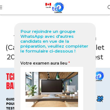
BLOG
Pour rejoindre un groupe
TCF Canada à Bamenda
WhatsApp avec d'autres
candidats en vue de la
(Cameroun) : Guide complet
préparation, veuillez compléter
le formulaire ci-dessous !
2026 pour réussir votre test
Votre examen aura lieu
*
0
Nabil
On mai 16, 2026