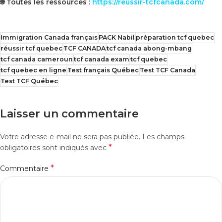
🌐
Toutes les ressources :
https://reussir-tcfcanada.com/
Immigration Canada français
PACK Nabil
préparation tcf quebec
réussir tcf quebec
TCF CANADA
tcf canada abong-mbang
tcf canada cameroun
tcf canada exam
tcf quebec
tcf quebec en ligne
Test français Québec
Test TCF Canada
Test TCF Québec
Laisser un commentaire
Votre adresse e-mail ne sera pas publiée.
Les champs
*
obligatoires sont indiqués avec
*
Commentaire