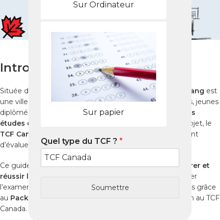
Sur Ordinateur
Introduction
Située dans la région de l’Est du Cameroun,
Abong-Mbang
est
une ville en pleine croissance où de nombreux étudiants, jeunes
Sur papier
diplômés et professionnels envisagent
l’immigration, les
études ou le travail au Canada
. Pour concrétiser ce projet, le
TCF Canada
est un test officiel indispensable permettant
Quel type du TCF ?
*
d’évaluer votre niveau de français.
Ce guide complet 2026 vous explique
comment préparer et
réussir le TCF Canada depuis Abong-Mbang
, où passer
l’examen et comment maximiser vos chances de succès grâce
Soumettre
au
Pack Nabil
, référence internationale de la préparation au TCF
Canada.