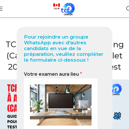
BLOG
Pour rejoindre un groupe
TCF Canada à Abong-Mbang
WhatsApp avec d'autres
candidats en vue de la
(Cameroun) : Guide complet
préparation, veuillez compléter
le formulaire ci-dessous !
2026 pour réussir votre test
Votre examen aura lieu
*
0
Nabil
On mai 16, 2026