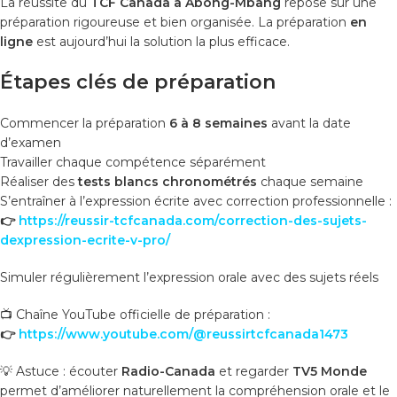
La réussite du
TCF Canada à Abong-Mbang
repose sur une
préparation rigoureuse et bien organisée. La préparation
en
ligne
est aujourd’hui la solution la plus efficace.
Étapes clés de préparation
Commencer la préparation
6 à 8 semaines
avant la date
d’examen
Travailler chaque compétence séparément
Réaliser des
tests blancs chronométrés
chaque semaine
S’entraîner à l’expression écrite avec correction professionnelle :
👉
https://reussir-tcfcanada.com/correction-des-sujets-
dexpression-ecrite-v-pro/
Simuler régulièrement l’expression orale avec des sujets réels
📺 Chaîne YouTube officielle de préparation :
👉
https://www.youtube.com/@reussirtcfcanada1473
💡 Astuce : écouter
Radio-Canada
et regarder
TV5 Monde
permet d’améliorer naturellement la compréhension orale et le