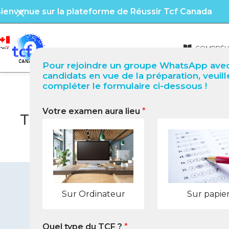
ienvenue sur la plateforme de Réussir Tcf Canada
COMPRÉHE
Pour rejoindre un groupe WhatsApp avec
candidats en vue de la préparation, veuill
compléter le formulaire ci-dessous !
Votre examen aura lieu
*
TCF Canada à Yellowknife (T
Sur Ordinateur
Sur papie
Quel type du TCF ?
*