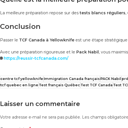
La meilleure préparation repose sur des
tests blancs réguliers
,
Conclusion
Passer le
TCF Canada à Yellowknife
est une étape stratégique p
Avec une préparation rigoureuse et le
Pack Nabil
, vous maximi
🌐
https://reussir-tcfcanada.com/
centre tcf yellowknife
Immigration Canada français
PACK Nabil
pré
tcf quebec en ligne
Test français Québec
Test TCF Canada
Test T
Laisser un commentaire
Votre adresse e-mail ne sera pas publiée.
Les champs obligatoir