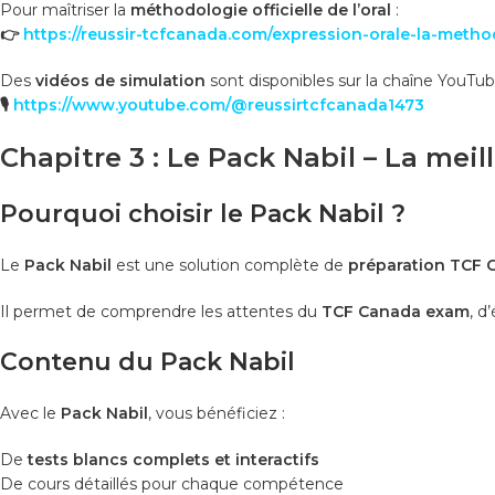
Pour maîtriser la
méthodologie officielle de l’oral
:
👉
https://reussir-tcfcanada.com/expression-orale-la-metho
Des
vidéos de simulation
sont disponibles sur la chaîne YouTube 
🎙️
https://www.youtube.com/@reussirtcfcanada1473
Chapitre 3 : Le Pack Nabil – La mei
Pourquoi choisir le Pack Nabil ?
Le
Pack Nabil
est une solution complète de
préparation TCF 
Il permet de comprendre les attentes du
TCF Canada exam
, d
Contenu du Pack Nabil
Avec le
Pack Nabil
, vous bénéficiez :
De
tests blancs complets et interactifs
De cours détaillés pour chaque compétence