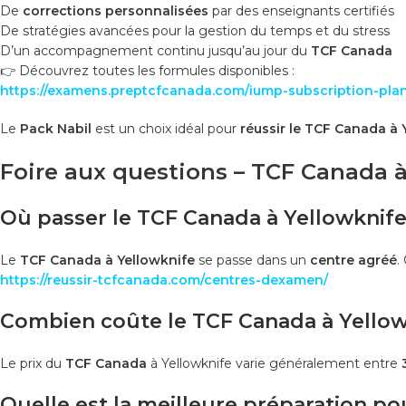
De
corrections personnalisées
par des enseignants certifiés
De stratégies avancées pour la gestion du temps et du stress
D’un accompagnement continu jusqu’au jour du
TCF Canada
👉 Découvrez toutes les formules disponibles :
https://examens.preptcfcanada.com/iump-subscription-plan
Le
Pack Nabil
est un choix idéal pour
réussir le TCF Canada à 
Foire aux questions – TCF Canada à
Où passer le TCF Canada à Yellowknife
Le
TCF Canada à Yellowknife
se passe dans un
centre agréé
.
https://reussir-tcfcanada.com/centres-dexamen/
Combien coûte le TCF Canada à Yellow
Le prix du
TCF Canada
à Yellowknife varie généralement entre
Quelle est la meilleure préparation po