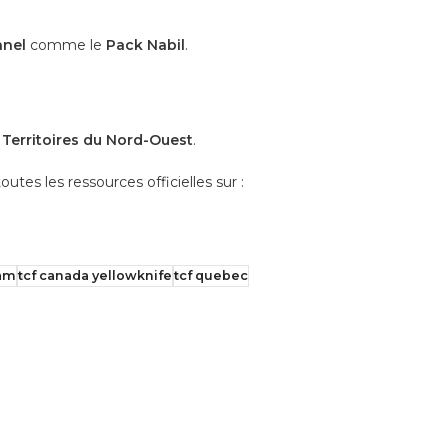
nel
comme le
Pack Nabil
.
x
Territoires du Nord-Ouest
.
outes les ressources officielles sur :
xam
tcf canada yellowknife
tcf quebec