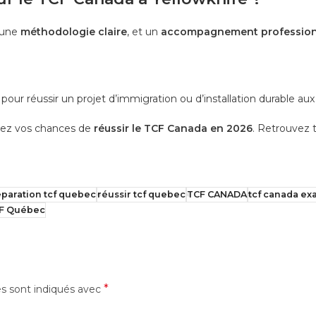
 une
méthodologie claire
, et un
accompagnement profession
our réussir un projet d’immigration ou d’installation durable au
sez vos chances de
réussir le TCF Canada en 2026
. Retrouvez t
paration tcf quebec
réussir tcf quebec
TCF CANADA
tcf canada e
CF Québec
*
es sont indiqués avec