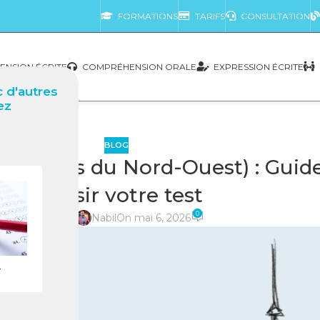
FORMATIONS
TARIFS
CONSULTATION
NSION ÉCRITE
COMPRÉHENSION ORALE
EXPRESSION ÉCRITE
 d'autres
ez
BLOG
erritoires du Nord-Ouest) : Gui
réussir votre test
0
posté par
Nabil
On mai 6, 2026
r