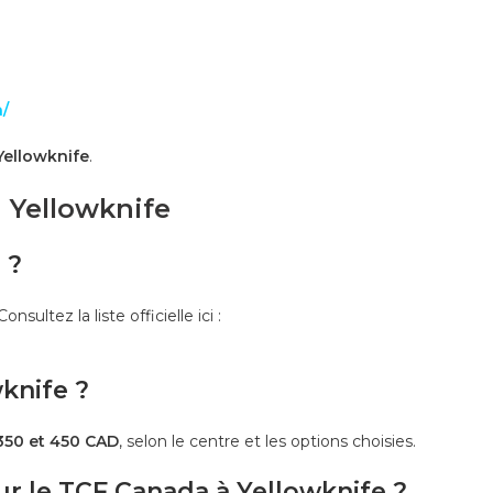
/
Yellowknife
.
 Yellowknife
 ?
 Consultez la liste officielle ici :
knife ?
350 et 450 CAD
, selon le centre et les options choisies.
ur le TCF Canada à Yellowknife ?