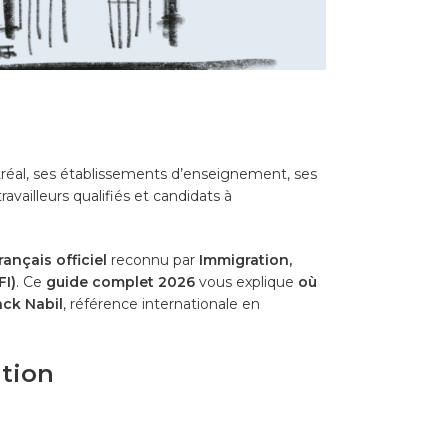
ntréal, ses établissements d’enseignement, ses
vailleurs qualifiés et candidats à
rançais officiel
reconnu par
Immigration,
FI)
. Ce
guide complet 202
6
vous explique
où
ack Nabil
, référence internationale en
ation