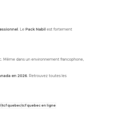
ssionnel
. Le
Pack Nabil
est fortement
ébec. Même dans un environnement francophone,
Canada en 202
6
. Retrouvez toutes les
l
tcf quebec
tcf quebec en ligne