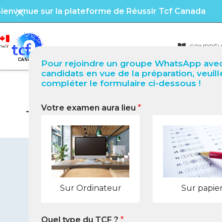
ienvenue sur la plateforme de Réussir Tcf Canada
COMPRÉHE
Pour rejoindre un groupe WhatsApp avec
candidats en vue de la préparation, veuill
compléter le formulaire ci-dessous !
Votre examen aura lieu
*
TCF Canada à Longueuil (Qu
Sur Ordinateur
Sur papie
Quel type du TCF ?
*