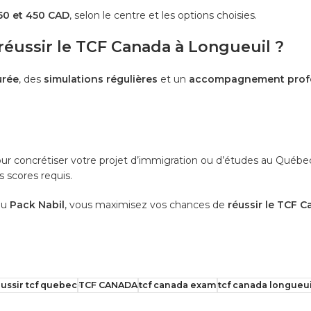
50 et 450 CAD
, selon le centre et les options choisies.
réussir le TCF Canada à Longueuil ?
urée
, des
simulations régulières
et un
accompagnement profe
our concrétiser votre projet d’immigration ou d’études au Qu
s scores requis.
du
Pack Nabil
, vous maximisez vos chances de
réussir le TCF 
ussir tcf quebec
TCF CANADA
tcf canada exam
tcf canada longueui