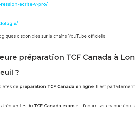
ression-ecrite-v-pro/
dologie/
ques disponibles sur la chaîne YouTube officielle :
illeure préparation TCF Canada à Lo
euil ?
mplètes de
préparation TCF Canada en ligne
. Il est parfaiteme
rs fréquentes du
TCF Canada exam
et d’optimiser chaque épreu