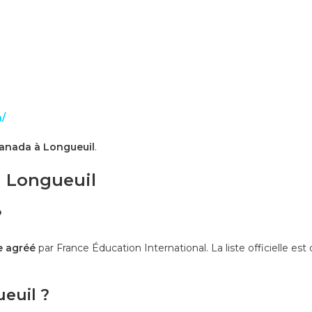
/
Canada à Longueuil
.
à Longueuil
?
e agréé
par France Éducation International. La liste officielle est d
ueuil ?