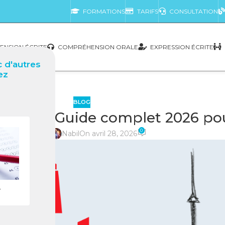
FORMATIONS
TARIFS
CONSULTATION
NSION ÉCRITE
COMPRÉHENSION ORALE
EXPRESSION ÉCRITE
 d'autres
ez
BLOG
ébec) : Guide complet 2026 pour
0
posté par
Nabil
On avril 28, 2026
r