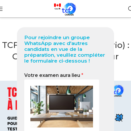
BLOG
Pour rejoindre un groupe
TCF Canada à Barrie (Ontario) :
WhatsApp avec d'autres
candidats en vue de la
Guide complet 2026 pour
préparation, veuillez compléter
le formulaire ci-dessous !
réussir votre test
Votre examen aura lieu
*
0
Nabil
On avril 23, 2026