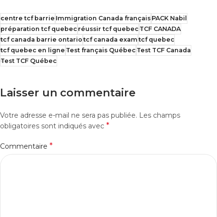
centre tcf barrie
Immigration Canada français
PACK Nabil
préparation tcf quebec
réussir tcf quebec
TCF CANADA
tcf canada barrie ontario
tcf canada exam
tcf quebec
tcf quebec en ligne
Test français Québec
Test TCF Canada
Test TCF Québec
Laisser un commentaire
Votre adresse e-mail ne sera pas publiée.
Les champs
*
obligatoires sont indiqués avec
*
Commentaire