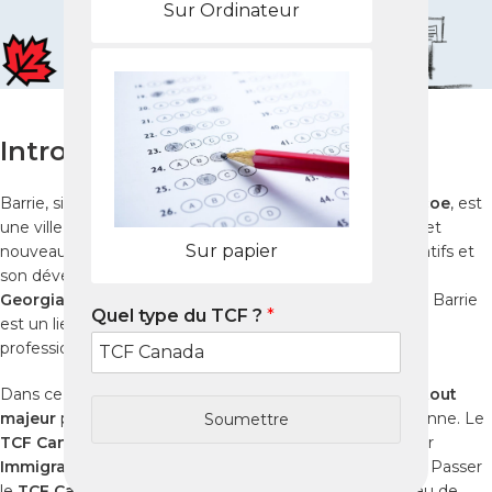
Sur Ordinateur
Introduction
Barrie, située au nord de Toronto dans la région du
Simcoe
, est
une ville dynamique qui attire étudiants, professionnels et
Sur papier
nouveaux immigrants grâce à ses établissements éducatifs et
son développement économique. Avec la présence du
Georgian College
et de plusieurs centres de formation, Barrie
Quel type du TCF ?
*
est un lieu stratégique pour les projets académiques et
professionnels.
Dans ce contexte, la maîtrise du français constitue un
atout
majeur
pour renforcer un dossier d’immigration canadienne. Le
Soumettre
TCF Canada
est le
test de français officiel
reconnu par
Immigration, Réfugiés et Citoyenneté Canada (IRCC)
. Passer
le
TCF Canada à Barrie
permet de certifier votre niveau de