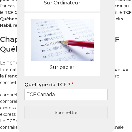
Sur Ordinateur
français auprès du MIFI. Que vous prépariez le
TCF Canada
ou
le
TCF Québec
, ce guide vous explique comment réussir le
TCF
Québec à Albion
grâce aux ressources fiables et aux
Packs
Nabil
, reproduisant des tests identiques à l’examen réel.
Chapitre 1 : Qu’est-ce que le TCF
Québec ?
Le
TCF Québec
est administré par France Éducation
Sur papier
International et reconnu par le
Ministère de l’Immigration, de
la Francisation et de l’Intégration (MIFI)
. Il évalue quatre
compétences essentielles :
Quel type du TCF ?
*
compréhension orale
compréhension écrite
expression écrite
Soumettre
expression orale
Le
TCF Québec
est destiné à l’immigration au Québec,
contrairement au
TCF Canada
, reconnu à l’échelle nationale.