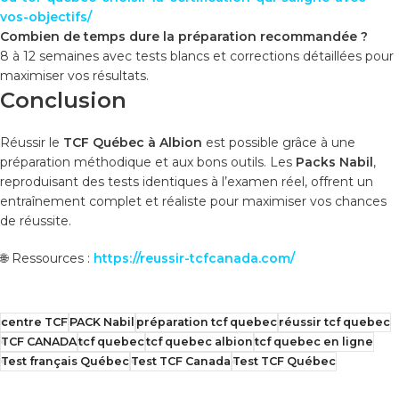
vos-objectifs/
Combien de temps dure la préparation recommandée ?
8 à 12 semaines avec tests blancs et corrections détaillées pour
maximiser vos résultats.
Conclusion
Réussir le
TCF Québec à Albion
est possible grâce à une
préparation méthodique et aux bons outils. Les
Packs Nabil
,
reproduisant des tests identiques à l’examen réel, offrent un
entraînement complet et réaliste pour maximiser vos chances
de réussite.
🌐 Ressources :
https://reussir-tcfcanada.com/
centre TCF
PACK Nabil
préparation tcf quebec
réussir tcf quebec
TCF CANADA
tcf quebec
tcf quebec albion
tcf quebec en ligne
Test français Québec
Test TCF Canada
Test TCF Québec