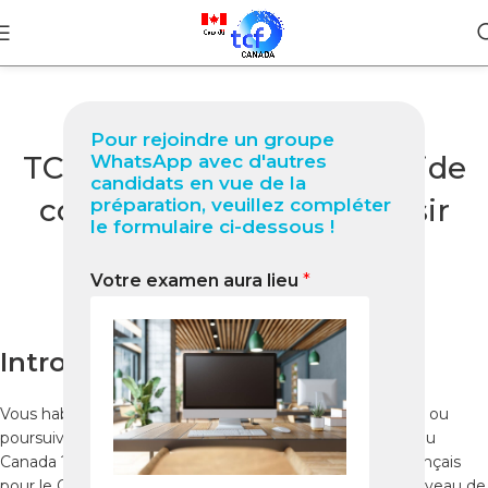
BLOG
Pour rejoindre un groupe
TCF Québec à Albion : Guide
WhatsApp avec d'autres
candidats en vue de la
complet 2026 pour réussir
préparation, veuillez compléter
le formulaire ci-dessous !
votre test
Votre examen aura lieu
*
0
Nabil
On avril 13, 2026
Introduction
Vous habitez à Albion et souhaitez immigrer au Québec ou
poursuivre vos études dans une province francophone du
Canada ? Le
TCF Québec
(Test de Connaissance du Français
pour le Québec) est l’examen officiel qui certifie votre niveau de