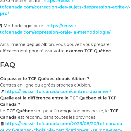
✍️ Correction écrite
:
https://reussir-
tcfcanada.com/correction-des-sujets-dexpression-ecrite-v-
pro/
🎙️ Méthodologie orale :
https://reussir-
tcfcanada.com/expression-orale-la-methodologie/
Ainsi, même depuis Albion, vous pouvez vous préparer
efficacement pour réussir votre
examen TCF Québec
.
FAQ
Où passer le TCF Québec depuis Albion ?
Centres en ligne ou agréés proches d’Albion.
📍
https://reussir-tcfcanada.com/centres-dexamen/
Quelle est la différence entre le TCF Québec et le TCF
Canada ?
Le
TCF Québec
sert pour l’immigration provinciale, le
TCF
Canada
est reconnu dans toutes les provinces.
🧾
https://reussir-tcfcanada.com/2023/08/20/tcf-canada-
ou-tcf-quebec-choisir-la-certification-qui-saligne-avec-