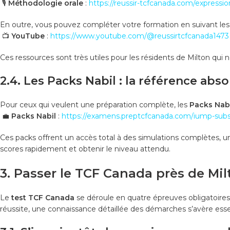
🎙️
Méthodologie orale
:
https://reussir-tcfcanada.com/expressi
En outre, vous pouvez compléter votre formation en suivant les vid
📺
YouTube
:
https://www.youtube.com/@reussirtcfcanada1473
Ces ressources sont très utiles pour les résidents de Milton qu
2.4. Les Packs Nabil : la référence abs
Pour ceux qui veulent une préparation complète, les
Packs Nab
💼
Packs Nabil
:
https://examens.preptcfcanada.com/iump-subsc
Ces packs offrent un accès total à des simulations complètes, une
scores rapidement et obtenir le niveau attendu.
3. Passer le TCF Canada près de Mil
Le
test TCF Canada
se déroule en quatre épreuves obligatoires 
réussite, une connaissance détaillée des démarches s’avère essen