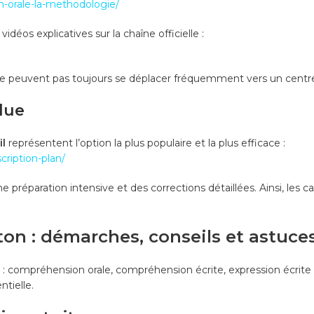
on-orale-la-methodologie/
éos explicatives sur la chaîne officielle :
i ne peuvent pas toujours se déplacer fréquemment vers un centr
olue
il
représentent l’option la plus populaire et la plus efficace :
ription-plan/
 préparation intensive et des corrections détaillées. Ainsi, les 
ton : démarches, conseils et astuce
: compréhension orale, compréhension écrite, expression écrite 
tielle.