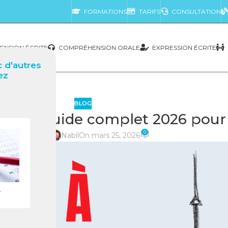
FORMATIONS
TARIFS
CONSULTATION
NSION ÉCRITE
COMPRÉHENSION ORALE
EXPRESSION ÉCRITE
 d'autres
ez
BLOG
da) : Guide complet 2026 pour r
0
posté par
Nabil
On mars 25, 2026
r