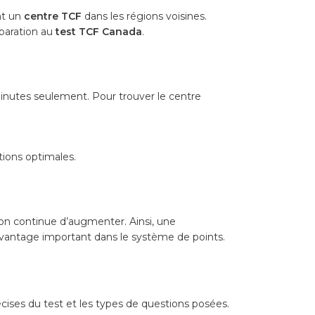
nt un
centre TCF
dans les régions voisines.
éparation au
test TCF Canada
.
minutes seulement. Pour trouver le centre
tions optimales.
on continue d’augmenter. Ainsi, une
vantage important dans le système de points.
récises du test et les types de questions posées.