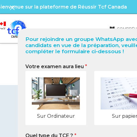
ienvenue sur la plateforme de Réussir Tcf Canada
COMPRÉHE
Pour rejoindre un groupe WhatsApp avec
candidats en vue de la préparation, veuill
compléter le formulaire ci-dessous !
Votre examen aura lieu
*
TCF Canada à Milton (Cana
Sur Ordinateur
Sur papie
Quel type du TCF ?
*