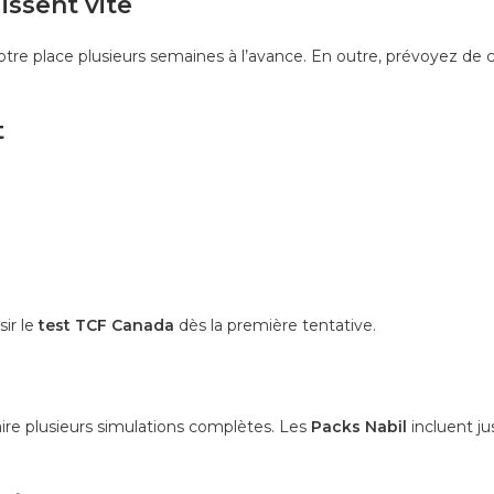
lissent vite
otre place plusieurs semaines à l’avance. En outre, prévoyez de c
t
ir le
test TCF Canada
dès la première tentative.
aire plusieurs simulations complètes. Les
Packs Nabil
incluent j