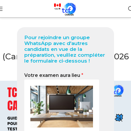
BLOG
Pour rejoindre un groupe
TCF Canada à Caledon
WhatsApp avec d'autres
candidats en vue de la
(Canada) : Guide complet 2026
préparation, veuillez compléter
le formulaire ci-dessous !
pour réussir votre test
Votre examen aura lieu
*
0
Nabil
On mars 16, 2026