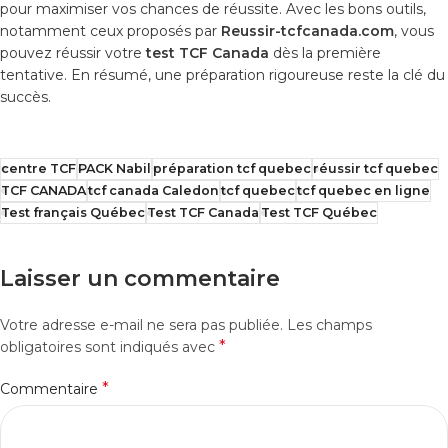
pour maximiser vos chances de réussite. Avec les bons outils,
notamment ceux proposés par
Reussir-tcfcanada.com
, vous
pouvez réussir votre
test TCF Canada
dès la première
tentative. En résumé, une préparation rigoureuse reste la clé du
succès.
centre TCF
PACK Nabil
préparation tcf quebec
réussir tcf quebec
TCF CANADA
tcf canada Caledon
tcf quebec
tcf quebec en ligne
Test français Québec
Test TCF Canada
Test TCF Québec
Laisser un commentaire
Votre adresse e-mail ne sera pas publiée.
Les champs
*
obligatoires sont indiqués avec
*
Commentaire