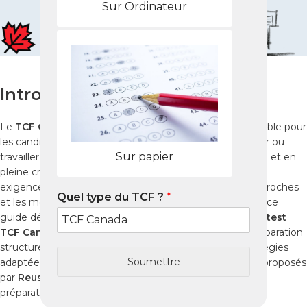
Sur Ordinateur
Introduction
Le
TCF Canada
est aujourd’hui un passage incontournable pour
les candidats francophones souhaitant immigrer, étudier ou
Sur papier
travailler au Canada. Si vous vivez à Caledon, ville paisible et en
pleine croissance de l’Ontario, vous devez connaître les
exigences du
test TCF Canada
, les centres d’examen proches
Quel type du TCF ?
*
et les méthodes de préparation les plus efficaces. Dans ce
guide détaillé, vous découvrirez comment réussir votre
test
TCF Canada
dès la première tentative, grâce à une préparation
structurée, des ressources professionnelles et des stratégies
Soumettre
adaptées. Ce guide s’appuie sur les outils de référence proposés
par
Reussir-tcfcanada.com
, plateforme officielle de
préparation au TCF Canada et TCF Québec.