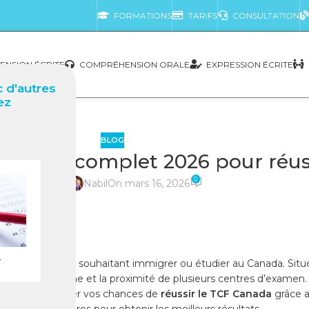
FORMATIONS
TARIFS
CONSULTATION
NSION ÉCRITE
COMPRÉHENSION ORALE
EXPRESSION ÉCRITE
 d'autres
ez
BLOG
: Guide complet 2026 pour réuss
0
posté par
Nabil
On mars 16, 2026
r
ur les candidats souhaitant immigrer ou étudier au Canada. Situ
vironnement calme et la proximité de plusieurs centres d’examen
omment maximiser vos chances de
réussir le TCF Canada
grâce a