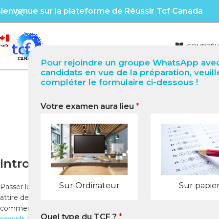
ienvenue sur la plateforme de Réussir Tcf Canada
COMPRÉHE
Pour rejoindre un groupe WhatsApp avec
candidats en vue de la préparation, veuill
compléter le formulaire ci-dessous !
Votre examen aura lieu
*
TCF Canada à Aurora 
Introduction
Sur Ordinateur
Sur papie
Passer le TCF Canada à Aurora représente une étape décisive po
attire de nombreux candidats grâce à son accessibilité, son en
comment vous préparer efficacement, où passer le test, et c
Quel type du TCF ?
*