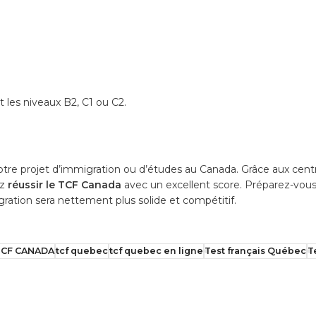
 les niveaux B2, C1 ou C2.
otre projet d’immigration ou d’études au Canada. Grâce aux cen
ez
réussir le TCF Canada
avec un excellent score. Préparez-vous 
ration sera nettement plus solide et compétitif.
TCF CANADA
tcf quebec
tcf quebec en ligne
Test français Québec
T