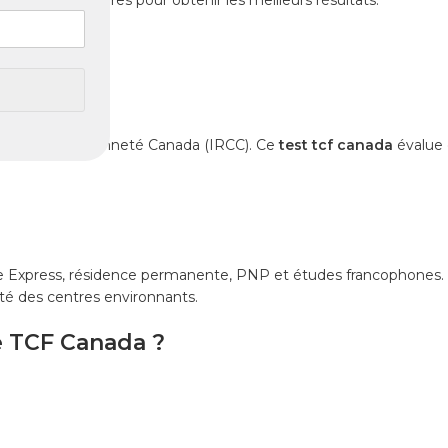
atégies nécessaires pour obtenir les meilleurs résultats.
ora
fugiés et Citoyenneté Canada (IRCC). Ce
test tcf canada
évalue 
ée Express, résidence permanente, PNP et études francophones. 
ité des centres environnants.
e TCF Canada ?