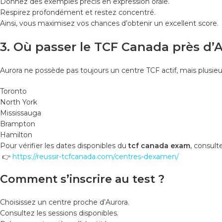
Donnez des exemples précis en expression orale.
Respirez profondément et restez concentré.
Ainsi, vous maximisez vos chances d’obtenir un excellent score.
3. Où passer le TCF Canada près d’A
Aurora ne possède pas toujours un centre TCF actif, mais plusie
Toronto
North York
Mississauga
Brampton
Hamilton
Pour vérifier les dates disponibles du
tcf canada exam
, consulte
👉
https://reussir-tcfcanada.com/centres-dexamen/
Comment s’inscrire au test ?
Choisissez un centre proche d’Aurora.
Consultez les sessions disponibles.