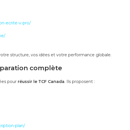
on-ecrite-v-pro/
ie/
otre structure, vos idées et votre performance globale.
réparation complète
dées pour
réussir le TCF Canada
. Ils proposent :
iption-plan/