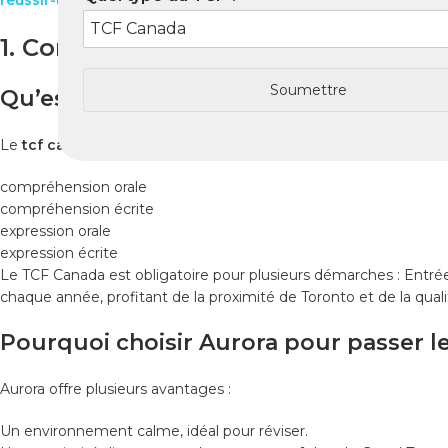
reussir-tcfcanada.com
.
Ainsi, vous disposerez de toutes les str
1. Comprendre le TCF Canada à Aur
Soumettre
Qu’est-ce que le TCF Canada ?
Le
tcf canada
est un test officiel reconnu par Immigration, Ré
compréhension orale
compréhension écrite
expression orale
expression écrite
Le TCF Canada est obligatoire pour plusieurs démarches : Entr
chaque année, profitant de la proximité de Toronto et de la qual
Pourquoi choisir Aurora pour passer l
Aurora offre plusieurs avantages :
Un environnement calme, idéal pour réviser.