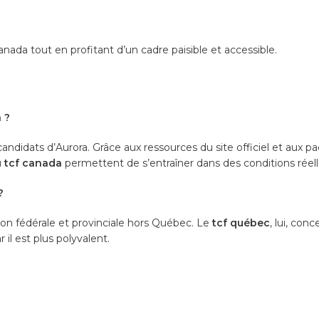
ada tout en profitant d’un cadre paisible et accessible.
 ?
s candidats d’Aurora. Grâce aux ressources du site officiel et aux
u
tcf canada
permettent de s’entraîner dans des conditions réell
?
ion fédérale et provinciale hors Québec. Le
tcf québec
, lui, co
il est plus polyvalent.