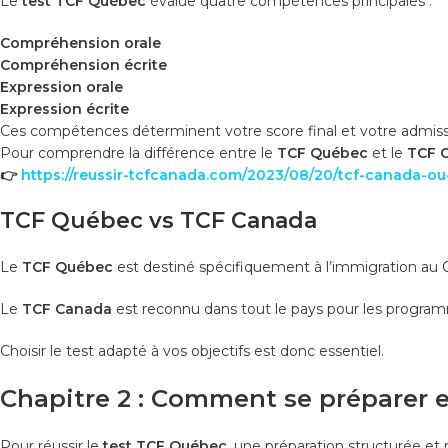
Le
test TCF Québec
évalue quatre compétences principales :
Compréhension orale
Compréhension écrite
Expression orale
Expression écrite
Ces compétences déterminent votre score final et votre admissib
Pour comprendre la différence entre le
TCF Québec
et le
TCF 
👉
https://reussir-tcfcanada.com/2023/08/20/tcf-canada-ou-t
TCF Québec vs TCF Canada
Le
TCF Québec
est destiné spécifiquement à l’immigration au
Le
TCF Canada
est reconnu dans tout le pays pour les progra
Choisir le test adapté à vos objectifs est donc essentiel.
Chapitre 2 : Comment se préparer
Pour réussir le
test TCF Québec
, une préparation structurée et r