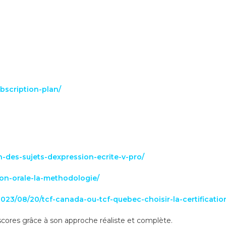
bscription-plan/
n-des-sujets-dexpression-ecrite-v-pro/
ion-orale-la-methodologie/
2023/08/20/tcf-canada-ou-tcf-quebec-choisir-la-certificatio
scores grâce à son approche réaliste et complète.