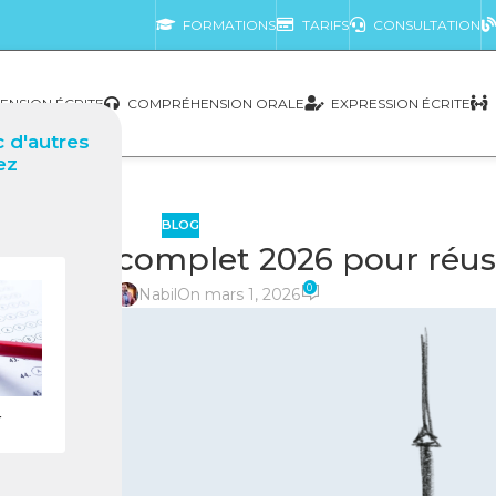
FORMATIONS
TARIFS
CONSULTATION
NSION ÉCRITE
COMPRÉHENSION ORALE
EXPRESSION ÉCRITE
 d'autres
ez
BLOG
Guide complet 2026 pour réussi
0
posté par
Nabil
On mars 1, 2026
r