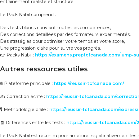
entraînement réaliste et structuré.
Le Pack Nabil comprend :
Des tests blancs couvrant toutes les compétences,
Des corrections détaillées par des formateurs expérimentés,
Des stratégies pour optimiser votre temps et votre score,
Une progression claire pour suivre vos progrès.
👉 Packs Nabil :
https://examens.preptcfcanada.com/iump-su
Autres ressources utiles
🌐 Plateforme principale :
https://reussir-tcfcanada.com/
✍️ Correction écrite
:
https://reussir-tcfcanada.com/correctio
🎙️ Méthodologie orale :
https://reussir-tcfcanada.com/express
🧾 Différences entre les tests :
https://reussir-tcfcanada.com/
Le Pack Nabil est reconnu pour améliorer significativement les 