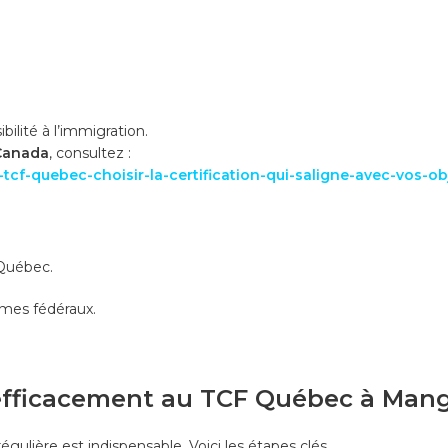
ilité à l’immigration.
Canada
, consultez :
cf-quebec-choisir-la-certification-qui-saligne-avec-vos-obj
 Québec.
mmes fédéraux.
 efficacement au TCF Québec à Man
égulière est indispensable. Voici les étapes clés.