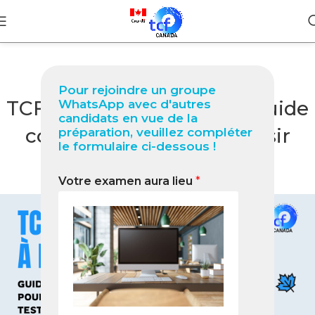
BLOG
Pour rejoindre un groupe
TCF Québec à Dapaong Guide
WhatsApp avec d'autres
candidats en vue de la
complet 2026 pour réussir
préparation, veuillez compléter
le formulaire ci-dessous !
votre test
Votre examen aura lieu
*
0
Nabil
On mars 1, 2026