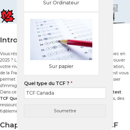
Sur Ordinateur
Introduction
Vous résidez à Dapaong et souhaitez immigrer au Québec en
2025 ? Le
TCF Québec
est un examen essentiel pour prouver
Sur papier
votre niveau de français auprès du Ministère de l’Immigration,
de la Francisation et de l’Intégration (MIFI). Réussir ce test vous
permet de maximiser vos points et de faciliter votre dossier
Quel type du TCF ?
*
d’immigration.
Dans ce guide complet, découvrez comment réussir le
test
TCF Québec
à Dapaong grâce à des stratégies efficaces, des
ressources fiables et les
Packs Nabil
, qui reproduisent
Soumettre
fidèlement les conditions de l’examen réel.
Chapitre 1 : Présentation du TCF