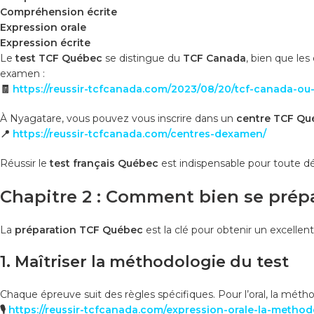
Compréhension écrite
Expression orale
Expression écrite
Le
test TCF Québec
se distingue du
TCF Canada
, bien que les
examen :
🧾
https://reussir-tcfcanada.com/2023/08/20/tcf-canada-ou-t
À Nyagatare, vous pouvez vous inscrire dans un
centre TCF Qu
📍
https://reussir-tcfcanada.com/centres-dexamen/
Réussir le
test français Québec
est indispensable pour toute 
Chapitre 2 : Comment bien se prép
La
préparation TCF Québec
est la clé pour obtenir un excellent
1. Maîtriser la méthodologie du test
Chaque épreuve suit des règles spécifiques. Pour l’oral, la méthodo
🎙️
https://reussir-tcfcanada.com/expression-orale-la-method