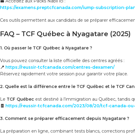
💼 Accédez aux Packs Nabil ici :
https://examens.preptcfcanada.com/iump-subscription-plan
Ces outils permettent aux candidats de se préparer efficaceme
FAQ – TCF Québec à Nyagatare (2025)
1. Où passer le TCF Québec à Nyagatare ?
Vous pouvez consulter la liste officielle des centres agréés :
📍
https://reussir-tcfcanada.com/centres-dexamen/
Réservez rapidement votre session pour garantir votre place.
2. Quelle est la différence entre le TCF Québec et le TCF Ca
Le
TCF Québec
est destiné à l’immigration au Québec, tandis q
🧾
https://reussir-tcfcanada.com/2023/08/20/tcf-canada-ou-t
3. Comment se préparer efficacement depuis Nyagatare ?
La préparation en ligne, combinant tests blancs, corrections pr