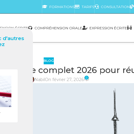
FORMATIONS
TARIFS
CONSULTATION
NSION ÉCRITE
COMPRÉHENSION ORALE
EXPRESSION ÉCRITE
 d'autres
ez
BLOG
e Guide complet 2026 pour réus
0
posté par
Nabil
On février 27, 2026
r