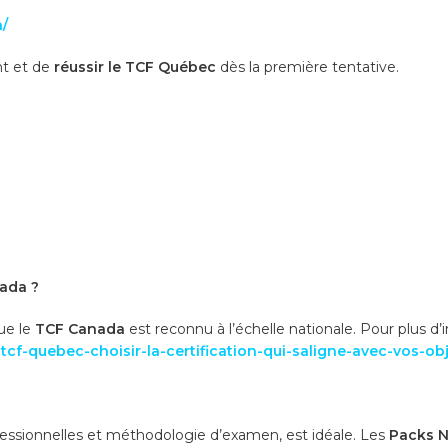
/
nt et de
réussir le TCF Québec
dès la première tentative.
nada ?
ue le
TCF Canada
est reconnu à l’échelle nationale. Pour plus d’
cf-quebec-choisir-la-certification-qui-saligne-avec-vos-obj
ofessionnelles et méthodologie d’examen, est idéale. Les
Packs N