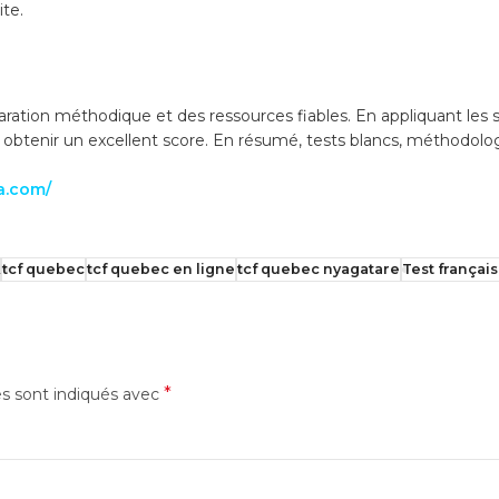
ite.
ration méthodique et des ressources fiables. En appliquant les 
obtenir un excellent score. En résumé, tests blancs, méthodologi
da.com/
tcf quebec
tcf quebec en ligne
tcf quebec nyagatare
Test françai
*
es sont indiqués avec