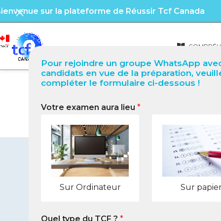
ienvenue sur la plateforme de Réussir Tcf Canada
COMPRÉHE
Pour rejoindre un groupe WhatsApp avec
candidats en vue de la préparation, veuill
compléter le formulaire ci-dessous !
Votre examen aura lieu
*
TCF Québec à Nyagatar
Sur Ordinateur
Sur papie
Quel type du TCF ?
*