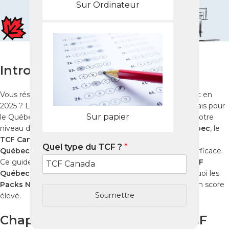
Sur Ordinateur
Introduction
Vous résidez à Kibuye et souhaitez immigrer au Québec en
2025 ? Le
TCF Québec
(Test de Connaissance du Français pour
Sur papier
le Québec) est un examen indispensable pour prouver votre
niveau de français. Que vous prépariez le
test TCF Québec
, le
TCF Canada
, ou que vous suiviez une
préparation TCF
Quel type du TCF ?
*
Québec en ligne
, il est essentiel d’avoir une stratégie efficace.
Ce guide complet vous explique comment réussir le
TCF
Québec à Kibuye
, organiser votre préparation et pourquoi les
Packs Nabil
sont la solution la plus fiable pour obtenir un score
Soumettre
élevé.
Chapitre 1 : Qu’est-ce que le TCF