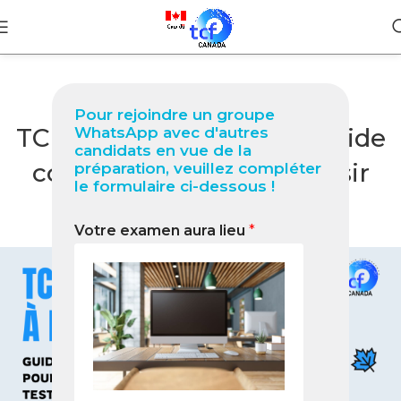
BLOG
Pour rejoindre un groupe
TCF Québec à Kibuye : Guide
WhatsApp avec d'autres
candidats en vue de la
complet 2026 pour réussir
préparation, veuillez compléter
le formulaire ci-dessous !
votre test
Votre examen aura lieu
*
0
Nabil
On février 26, 2026