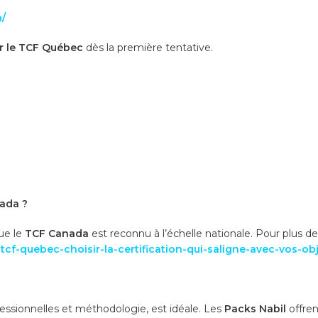
/
ir le TCF Québec
dès la première tentative.
nada ?
ue le
TCF Canada
est reconnu à l’échelle nationale. Pour plus de 
cf-quebec-choisir-la-certification-qui-saligne-avec-vos-obj
fessionnelles et méthodologie, est idéale. Les
Packs Nabil
offren