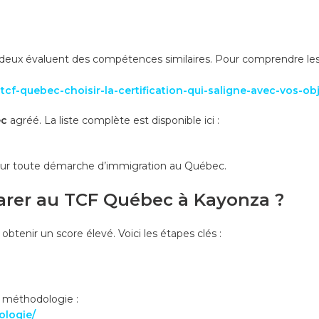
s deux évaluent des compétences similaires. Pour comprendre les d
cf-quebec-choisir-la-certification-qui-saligne-avec-vos-obj
ec
agréé. La liste complète est disponible ici :
our toute démarche d’immigration au Québec.
arer au TCF Québec à Kayonza ?
btenir un score élevé. Voici les étapes clés :
e méthodologie :
ologie/