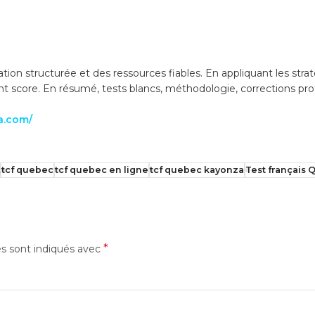
tion structurée et des ressources fiables. En appliquant les strat
t score. En résumé, tests blancs, méthodologie, corrections prof
da.com/
tcf quebec
tcf quebec en ligne
tcf quebec kayonza
Test français
*
es sont indiqués avec