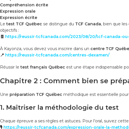
Compréhension écrite
Expression orale
Expression écrite
Le
test TCF Québec
se distingue du
TCF Canada
, bien que le
objectifs :
🧾
https://reussir-tcfcanada.com/2023/08/20/tcf-canada-ou-t
À Kayonza, vous devez vous inscrire dans un
centre TCF Québ
📍
https://reussir-tcfcanada.com/centres-dexamen/
Réussir le
test français Québec
est une étape indispensable p
Chapitre 2 : Comment bien se prép
Une
préparation TCF Québec
méthodique est essentielle pour o
1. Maîtriser la méthodologie du test
Chaque épreuve a ses règles et astuces. Pour l’oral, suivez cett
🎙️
https://reussir-tcfcanada.com/expression-orale-la-method