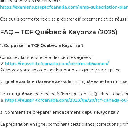
💼 Découvrez les Packs Nabil :
https://examens.preptcfcanada.com/iump-subscription-plan
Ces outils permettent de se préparer efficacement et de
réuss
FAQ – TCF Québec à Kayonza (2025)
1. Où passer le TCF Québec à Kayonza ?
Consultez la liste officielle des centres agréés :
📍
https://reussir-tcfcanada.com/centres-dexamen/
Réservez votre session rapidement pour garantir votre place.
2. Quelle est la différence entre le TCF Québec et le TCF Ca
Le
TCF Québec
est destiné à l’immigration au Québec, tandis q
🧾
https://reussir-tcfcanada.com/2023/08/20/tcf-canada-ou-t
3. Comment se préparer efficacement depuis Kayonza ?
La préparation en ligne, combinant tests blancs, corrections pro