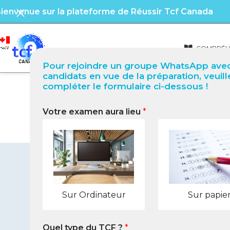
ienvenue sur la plateforme de Réussir Tcf Canada
COMPRÉHE
Pour rejoindre un groupe WhatsApp avec
candidats en vue de la préparation, veuill
compléter le formulaire ci-dessous !
Votre examen aura lieu
*
TCF Québec à Kayonza
Sur Ordinateur
Sur papie
Quel type du TCF ?
*