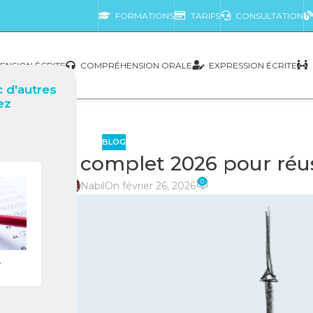
FORMATIONS
TARIFS
CONSULTATION
NSION ÉCRITE
COMPRÉHENSION ORALE
EXPRESSION ÉCRITE
 d'autres
ez
BLOG
 Guide complet 2026 pour réuss
0
posté par
Nabil
On février 26, 2026
r