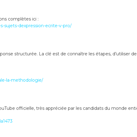
ons complètes ici :
s-sujets-dexpression-ecrite-v-pro/
nse structurée. La clé est de connaître les étapes, d’utiliser d
ale-la-methodologie/
ouTube officielle, très appréciée par les candidats du monde enti
da1473