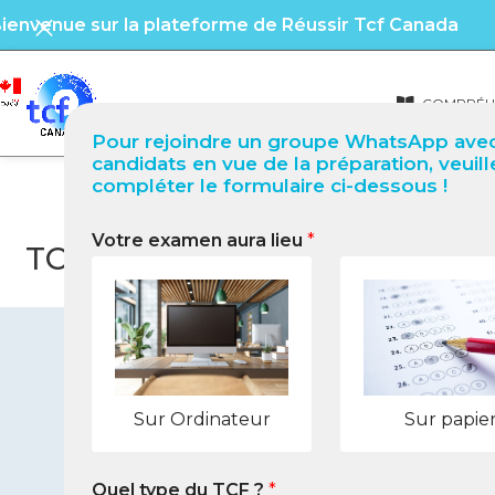
ienvenue sur la plateforme de Réussir Tcf Canada
COMPRÉHE
Pour rejoindre un groupe WhatsApp avec
candidats en vue de la préparation, veuill
compléter le formulaire ci-dessous !
Votre examen aura lieu
*
TCF Canada à San-Pédro (Côte 
Sur Ordinateur
Sur papie
Quel type du TCF ?
*