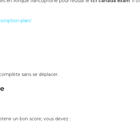
sés en Afrique francophone pour réussir le
tcf canada exam
. Il 
cription-plan/
 complète sans se déplacer.
le
btenir un bon score, vous devez :