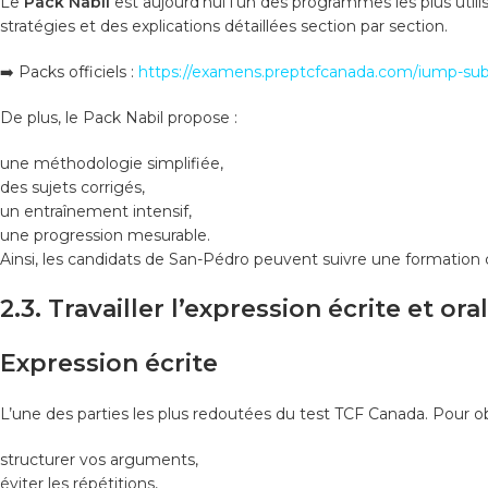
Le
Pack Nabil
est aujourd’hui l’un des programmes les plus utili
stratégies et des explications détaillées section par section.
➡️ Packs officiels :
https://examens.preptcfcanada.com/iump-subs
De plus, le Pack Nabil propose :
une méthodologie simplifiée,
des sujets corrigés,
un entraînement intensif,
une progression mesurable.
Ainsi, les candidats de San-Pédro peuvent suivre une formation
2.3. Travailler l’expression écrite et ora
Expression écrite
L’une des parties les plus redoutées du test TCF Canada. Pour o
structurer vos arguments,
éviter les répétitions,