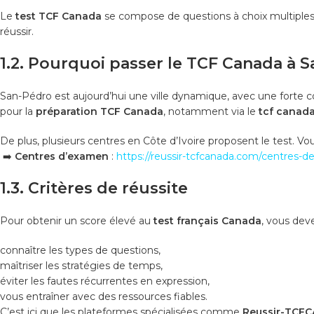
Le
test TCF Canada
se compose de questions à choix multiples 
réussir.
1.2. Pourquoi passer le TCF Canada à 
San-Pédro est aujourd’hui une ville dynamique, avec une fort
pour la
préparation TCF Canada
, notamment via le
tcf canada
De plus, plusieurs centres en Côte d’Ivoire proposent le test. Vous 
➡️
Centres d’examen
:
https://reussir-tcfcanada.com/centres-
1.3. Critères de réussite
Pour obtenir un score élevé au
test français Canada
, vous deve
connaître les types de questions,
maîtriser les stratégies de temps,
éviter les fautes récurrentes en expression,
vous entraîner avec des ressources fiables.
C’est ici que les plateformes spécialisées comme
Reussir-TCF