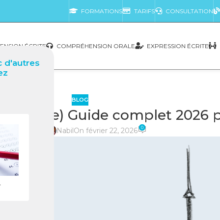
FORMATIONS
TARIFS
CONSULTATION
NSION ÉCRITE
COMPRÉHENSION ORALE
EXPRESSION ÉCRITE
 d'autres
ez
BLOG
d’Ivoire) Guide complet 2026 po
0
posté par
Nabil
On février 22, 2026
r