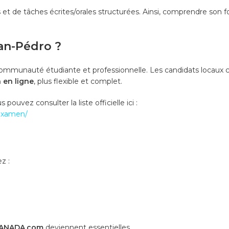
et de tâches écrites/orales structurées. Ainsi, comprendre son
San-Pédro ?
e communauté étudiante et professionnelle. Les candidats loca
 en ligne
, plus flexible et complet.
pouvez consulter la liste officielle ici :
dexamen/
z :
CANADA.com
deviennent essentielles.