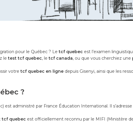
gration pour le Québec ? Le
tcf quebec
est l’examen linguistiqu
z le
test tcf quebec
, le
tcf canada
, ou que vous cherchiez une
ussir votre
tcf quebec en ligne
depuis Gisenyi, ainsi que les res
uébec ?
) est administré par France Éducation International. Il s’adress
t tcf quebec
est officiellement reconnu par le MIFI (Ministère de