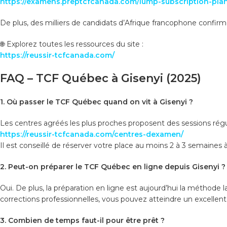
https://examens.preptcfcanada.com/iump-subscription-plan
De plus, des milliers de candidats d’Afrique francophone confirme
🌐 Explorez toutes les ressources du site :
https://reussir-tcfcanada.com/
FAQ – TCF Québec à Gisenyi (2025)
1. Où passer le TCF Québec quand on vit à Gisenyi ?
Les centres agréés les plus proches proposent des sessions régulièr
https://reussir-tcfcanada.com/centres-dexamen/
Il est conseillé de réserver votre place au moins 2 à 3 semaines à
2. Peut-on préparer le TCF Québec en ligne depuis Gisenyi ?
Oui. De plus, la préparation en ligne est aujourd’hui la méthode la
corrections professionnelles, vous pouvez atteindre un excellen
3. Combien de temps faut-il pour être prêt ?