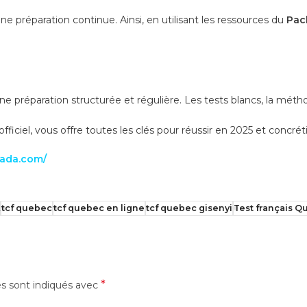
e préparation continue. Ainsi, en utilisant les ressources du
Pac
ne préparation structurée et régulière. Les tests blancs, la méth
fficiel, vous offre toutes les clés pour réussir en 2025 et concré
anada.com/
tcf quebec
tcf quebec en ligne
tcf quebec gisenyi
Test français 
*
es sont indiqués avec