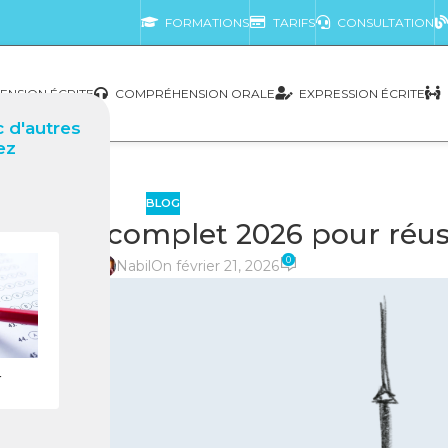
FORMATIONS
TARIFS
CONSULTATION
NSION ÉCRITE
COMPRÉHENSION ORALE
EXPRESSION ÉCRITE
 d'autres
ez
BLOG
 Guide complet 2026 pour réuss
0
posté par
Nabil
On février 21, 2026
r