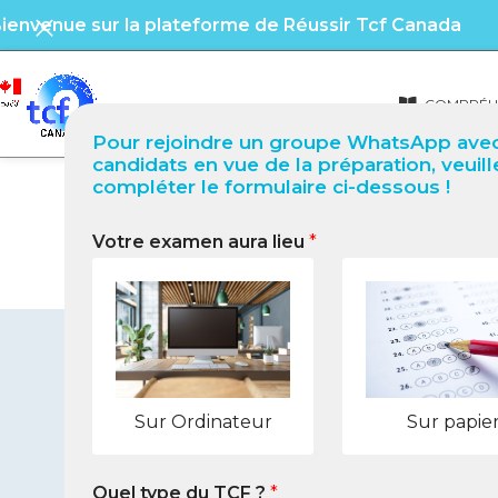
ienvenue sur la plateforme de Réussir Tcf Canada
COMPRÉHE
Pour rejoindre un groupe WhatsApp avec
candidats en vue de la préparation, veuill
compléter le formulaire ci-dessous !
Votre examen aura lieu
*
TCF Québec à Gisenyi
Sur Ordinateur
Sur papie
Quel type du TCF ?
*