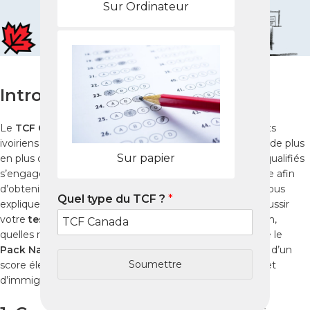
Sur Ordinateur
Introduction
Le
TCF Canada
est un passage obligé pour les candidats
ivoiriens souhaitant immigrer au Canada. À Bondoukou, de plus
Sur papier
en plus d’étudiants, de professionnels et de travailleurs qualifiés
s’engagent dans une
préparation TCF Canada
sérieuse afin
d’obtenir les meilleurs scores possibles. Ce guide 2025 vous
Quel type du TCF ?
*
explique, de manière simple et structurée, comment réussir
votre
test TCF Canada
, où trouver les centres d’examen,
quelles ressources utiliser et pourquoi des outils comme le
Pack Nabil
jouent un rôle déterminant dans l’obtention d’un
Soumettre
score élevé. Ainsi, vous pourrez avancer dans votre projet
d’immigration avec confiance et efficacité.