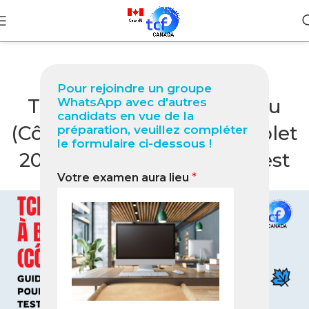
BLOG
Pour rejoindre un groupe
TCF Canada à Bondoukou
WhatsApp avec d'autres
candidats en vue de la
(Côte d’Ivoire) Guide complet
préparation, veuillez compléter
le formulaire ci-dessous !
2026 pour réussir votre test
Votre examen aura lieu
*
0
Nabil
On février 16, 2026