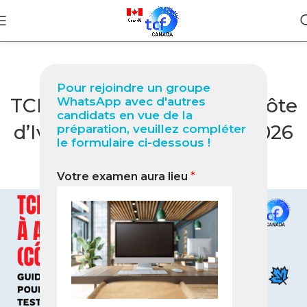
BLOG
Pour rejoindre un groupe
TCF Canada à Agboville (Côte
WhatsApp avec d'autres
candidats en vue de la
d’Ivoire) Guide complet 2026
préparation, veuillez compléter
le formulaire ci-dessous !
pour réussir votre test
Votre examen aura lieu
*
0
Nabil
On février 16, 2026