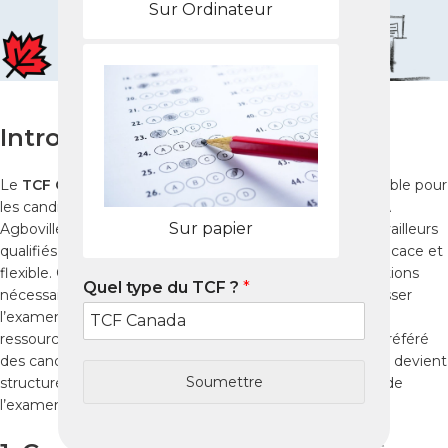
Sur Ordinateur
Introduction
Le
TCF Canada
est aujourd’hui un passage incontournable pour
les candidats ivoiriens souhaitant immigrer au Canada. À
Sur papier
Agboville, de nombreux étudiants, professionnels et travailleurs
qualifiés recherchent une
préparation TCF Canada
efficace et
flexible. Ce guide 2025 vous propose toutes les informations
Quel type du TCF ?
*
nécessaires pour réussir votre
test TCF Canada
: où passer
l’examen, comment se préparer efficacement, quelles
ressources utiliser et pourquoi le
Pack Nabil
est l’outil préféré
des candidats. En suivant ces conseils, votre préparation devient
Soumettre
structurée, complète et adaptée aux exigences réelles de
l’examen.